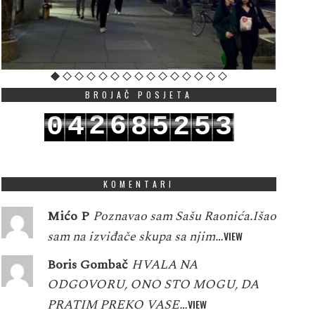
BROJAČ POSJETA
2
6
0
4
8
5
2
5
3
3
7
1
5
9
6
3
6
4
KOMENTARI
Mićo P
Poznavao sam Sašu Raonića.Išao
sam na izviđače skupa sa njim…
VIEW
Boris Gombač
HVALA NA
ODGOVORU, ONO STO MOGU, DA
PRATIM PREKO VASE…
VIEW