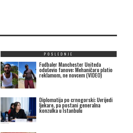
POSLEDNJE
Fudbaler Manchester Uniteda
oduševio fanove: Mehaničaru platio
reklamom, ne novcem (VIDEO)
Diplomatija po crnogorski: Uvrijedi
ljekare, pa postani generalna
konzulka u Istanbulu