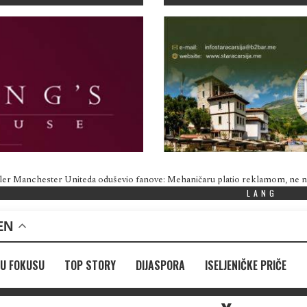
ler Manchester Uniteda oduševio fanove: Mehaničaru platio reklamom, ne
LANG
EN
U FOKUSU
TOP STORY
DIJASPORA
ISELJENIČKE PRIČE