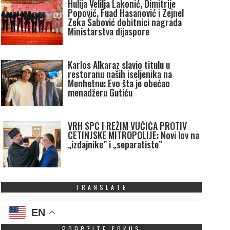
Hulija Velilja Lakonić, Dimitrije
Popović, Fuad Hasanović i Zejnel
Zeka Šabović dobitnici nagrada
Ministarstva dijaspore
Karlos Alkaraz slavio titulu u
restoranu naših iseljenika na
Menhetnu: Evo šta je obećao
menadžeru Gutiću
VRH SPC I REŽIM VUČIĆA PROTIV
CETINJSKE MITROPOLIJE: Novi lov na
„izdajnike” i „separatiste”
TRANSLATE
EN
PODRZITE FOKUS