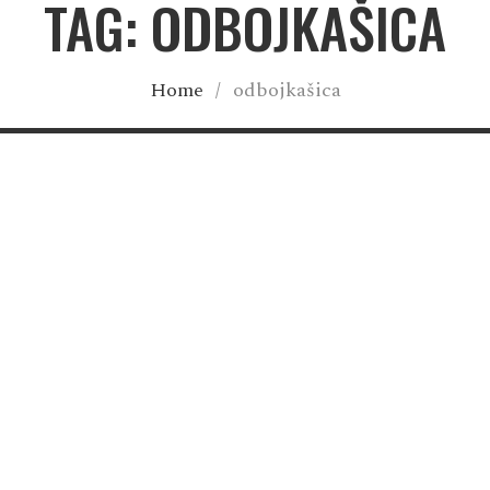
TAG: ODBOJKAŠICA
Home
/
odbojkašica