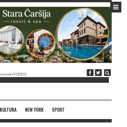
 novcem (VIDEO)
Diplomatija po crnogorski
KULTURA
NEW YORK
SPORT