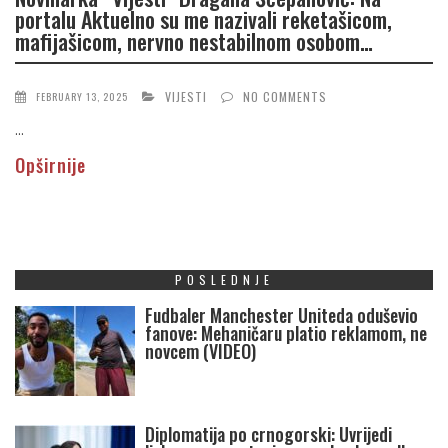
portalu Aktuelno su me nazivali reketašicom,
mafijašicom, nervno nestabilnom osobom…
VIJESTI
NO COMMENTS
FEBRUARY 13, 2025
...
Opširnije
POSLEDNJE
Fudbaler Manchester Uniteda oduševio
fanove: Mehaničaru platio reklamom, ne
novcem (VIDEO)
Diplomatija po crnogorski: Uvrijedi