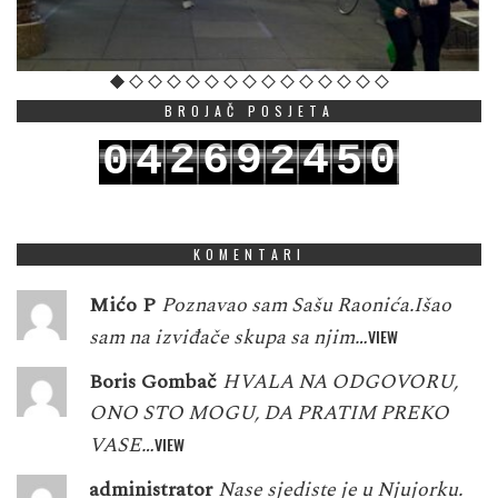
BROJAČ POSJETA
2
6
9
4
0
0
4
2
5
3
7
0
5
1
1
5
3
6
KOMENTARI
Mićo P
Poznavao sam Sašu Raonića.Išao
sam na izviđače skupa sa njim…
VIEW
Boris Gombač
HVALA NA ODGOVORU,
ONO STO MOGU, DA PRATIM PREKO
VASE…
VIEW
administrator
Nase sjediste je u Njujorku.