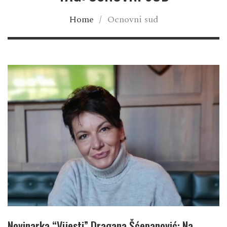
Home
/
Ocnovni sud
Novinarka “Vijesti” Dragana Šćepanović: Na