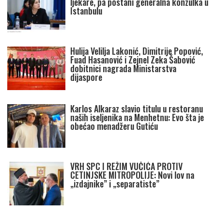
ljekare, pa postani generalna konzulka u
Istanbulu
Hulija Velilja Lakonić, Dimitrije Popović,
Fuad Hasanović i Zejnel Zeka Šabović
dobitnici nagrada Ministarstva
dijaspore
Karlos Alkaraz slavio titulu u restoranu
naših iseljenika na Menhetnu: Evo šta je
obećao menadžeru Gutiću
VRH SPC I REŽIM VUČIĆA PROTIV
CETINJSKE MITROPOLIJE: Novi lov na
„izdajnike” i „separatiste”