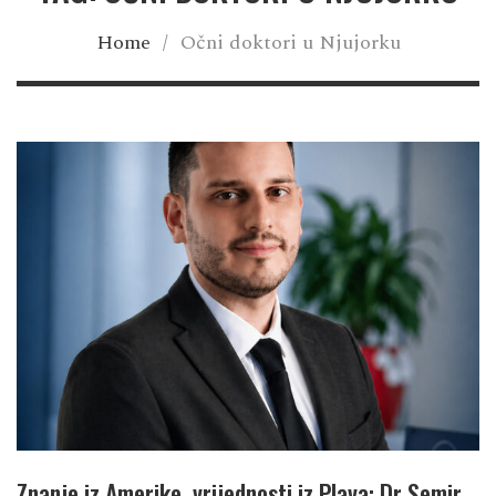
Home
/
Očni doktori u Njujorku
Znanje iz Amerike, vrijednosti iz Plava: Dr Semir