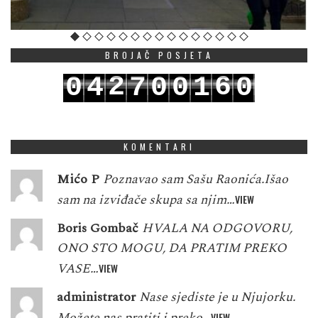
BROJAČ POSJETA
2
6
0
4
7
0
0
1
0
3
7
1
5
8
1
1
2
1
KOMENTARI
Mićo P
Poznavao sam Sašu Raonića.Išao
sam na izviđače skupa sa njim…
VIEW
Boris Gombač
HVALA NA ODGOVORU,
ONO STO MOGU, DA PRATIM PREKO
VASE…
VIEW
administrator
Nase sjediste je u Njujorku.
Možete nas pratiti i preko…
VIEW