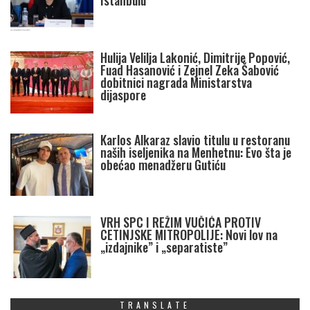
Istanbulu
Hulija Velilja Lakonić, Dimitrije Popović,
Fuad Hasanović i Zejnel Zeka Šabović
dobitnici nagrada Ministarstva
dijaspore
Karlos Alkaraz slavio titulu u restoranu
naših iseljenika na Menhetnu: Evo šta je
obećao menadžeru Gutiću
VRH SPC I REŽIM VUČIĆA PROTIV
CETINJSKE MITROPOLIJE: Novi lov na
„izdajnike” i „separatiste”
TRANSLATE