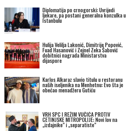
Diplomatija po crnogorski: Uvrijedi
ljekare, pa postani generalna konzulka u
Istanbulu
Hulija Velilja Lakonić, Dimitrije Popović,
Fuad Hasanović i Zejnel Zeka Šabović
dobitnici nagrada Ministarstva
dijaspore
Karlos Alkaraz slavio titulu u restoranu
naših iseljenika na Menhetnu: Evo šta je
obećao menadžeru Gutiću
VRH SPC I REŽIM VUČIĆA PROTIV
CETINJSKE MITROPOLIJE: Novi lov na
„izdajnike” i „separatiste”