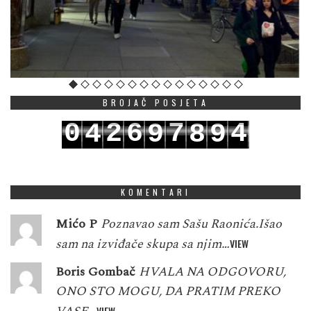
BROJAČ POSJETA
0
2
6
7
4
4
9
8
9
1
3
7
8
5
5
0
9
0
KOMENTARI
Mićo P
Poznavao sam Sašu Raonića.Išao
sam na izviđače skupa sa njim…
VIEW
Boris Gombač
HVALA NA ODGOVORU,
ONO STO MOGU, DA PRATIM PREKO
VIEW