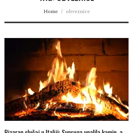
Home
/
obveznice
Bizaran slučaj u Italiji: Supruga upalila kamin, a