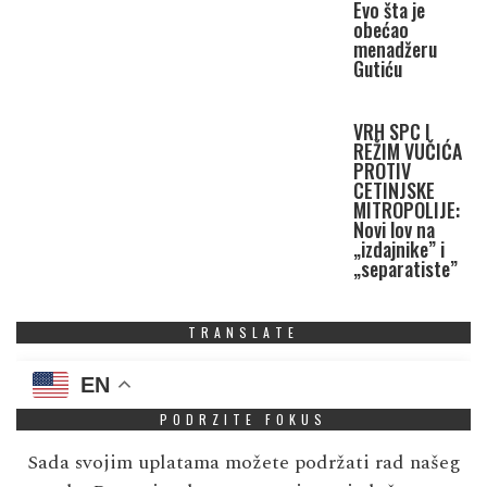
Evo šta je
obećao
menadžeru
Gutiću
VRH SPC I
REŽIM VUČIĆA
PROTIV
CETINJSKE
MITROPOLIJE:
Novi lov na
„izdajnike” i
„separatiste”
TRANSLATE
EN
PODRZITE FOKUS
Sada svojim uplatama možete podržati rad našeg