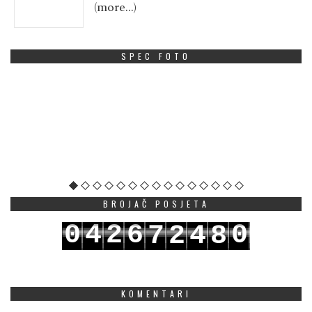
(more…)
SPEC FOTO
BROJAČ POSJETA
0
4
2
6
0
7
2
4
8
1
5
3
7
1
8
3
5
9
KOMENTARI