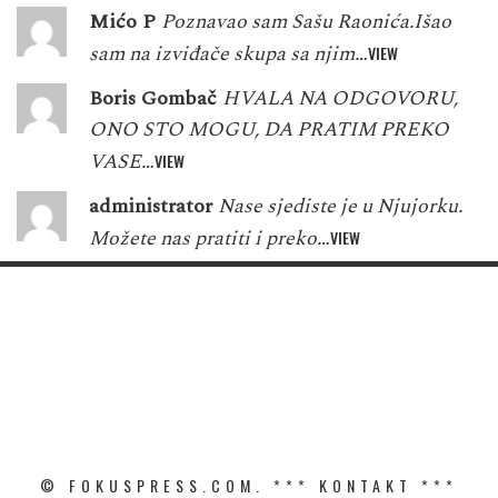
Mićo P
Poznavao sam Sašu Raonića.Išao
sam na izviđače skupa sa njim…
VIEW
Boris Gombač
HVALA NA ODGOVORU,
ONO STO MOGU, DA PRATIM PREKO
VASE…
VIEW
administrator
Nase sjediste je u Njujorku.
Možete nas pratiti i preko…
VIEW
© FOKUSPRESS.COM. ***
KONTAKT
***