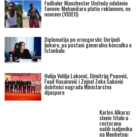
Fudbaler Manchester Uniteda oduševio
fanove: Mehaničaru platio reklamom, ne
novcem (VIDEO)
Diplomatija po crnogorski: Uvrijedi
ljekare, pa postani generalna konzulka u
Istanbulu
Hulija Velilja Lakonić, Dimitrije Popović,
Fuad Hasanović i Zejnel Zeka Šabović
dobitnici nagrada Ministarstva
dijaspore
Karlos Alkaraz
slavio titulu u
restoranu
naših iseljenika
na Menhetnu: