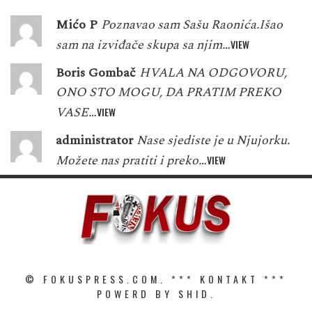
Mićo P
Poznavao sam Sašu Raonića.Išao
sam na izviđače skupa sa njim…
VIEW
Boris Gombač
HVALA NA ODGOVORU,
ONO STO MOGU, DA PRATIM PREKO
VASE…
VIEW
administrator
Nase sjediste je u Njujorku.
Možete nas pratiti i preko…
VIEW
© FOKUSPRESS.COM. ***
KONTAKT
***
POWERD BY SHID.