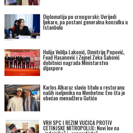
Diplomatija po crnogorski: Uvrijedi
ljekare, pa postani generalna konzulka u
Istanbulu
Hulija Velilja Lakonić, Dimitrije Popović,
Fuad Hasanović i Zejnel Zeka Šabović
dobitnici nagrada Ministarstva
dijaspore
Karlos Alkaraz slavio titulu u restoranu
naših iseljenika na Menhetnu: Evo šta je
obećao menadžeru Gutiću
VRH SPC I REŽIM VUČIĆA PROTIV
CETINJSKE MITROPOLIJE: Novi lov na