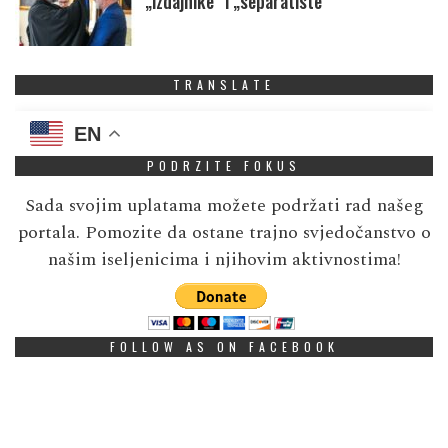
„izdajnike” i „separatiste”
TRANSLATE
EN
PODRZITE FOKUS
Sada svojim uplatama možete podržati rad našeg
portala. Pomozite da ostane trajno svjedočanstvo o
našim iseljenicima i njihovim aktivnostima!
FOLLOW AS ON FACEBOOK