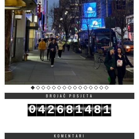
BROJAČ POSJETA
0
1
4
2
6
8
4
8
1
1
2
5
3
7
9
5
9
2
KOMENTARI