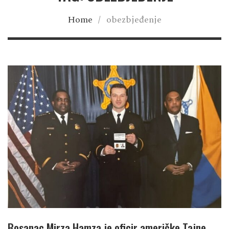
Home
/
obezbjeđenje
Bosanac Mirza Hamza je oficir američke Tajne