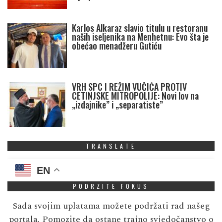
Karlos Alkaraz slavio titulu u restoranu
naših iseljenika na Menhetnu: Evo šta je
obećao menadžeru Gutiću
VRH SPC I REŽIM VUČIĆA PROTIV
CETINJSKE MITROPOLIJE: Novi lov na
„izdajnike” i „separatiste”
TRANSLATE
EN
PODRZITE FOKUS
Sada svojim uplatama možete podržati rad našeg
portala. Pomozite da ostane trajno svjedočanstvo o