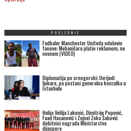
POSLEDNJE
Fudbaler Manchester Uniteda oduševio
fanove: Mehaničaru platio reklamom, ne
novcem (VIDEO)
Diplomatija po crnogorski: Uvrijedi
ljekare, pa postani generalna konzulka u
Istanbulu
Hulija Velilja Lakonić, Dimitrije Popović,
Fuad Hasanović i Zejnel Zeka Šabović
dobitnici nagrada Ministarstva
dijaspore