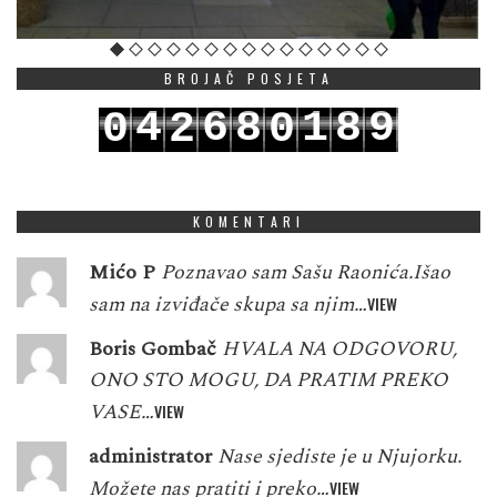
BROJAČ POSJETA
4
6
8
1
8
9
0
2
0
5
7
9
2
9
0
1
3
1
KOMENTARI
Mićo P
Poznavao sam Sašu Raonića.Išao
sam na izviđače skupa sa njim…
VIEW
Boris Gombač
HVALA NA ODGOVORU,
ONO STO MOGU, DA PRATIM PREKO
VASE…
VIEW
administrator
Nase sjediste je u Njujorku.
Možete nas pratiti i preko…
VIEW