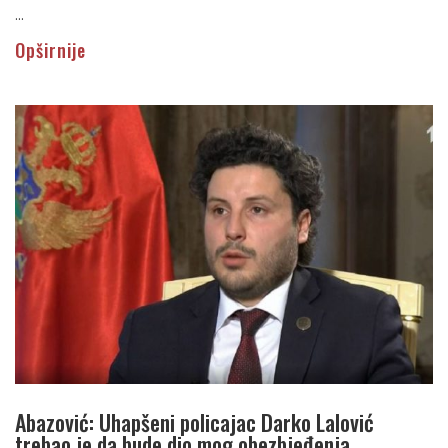
...
Opširnije
Abazović: Uhapšeni policajac Darko Lalović
trebao je da bude dio mog obezbjeđenja