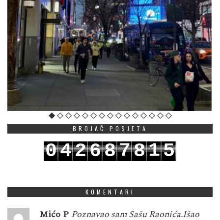
BROJAČ POSJETA
7
1
0
4
2
6
8
8
5
8
2
1
5
3
7
9
9
6
KOMENTARI
Mićo P
Poznavao sam Sašu Raonića.Išao