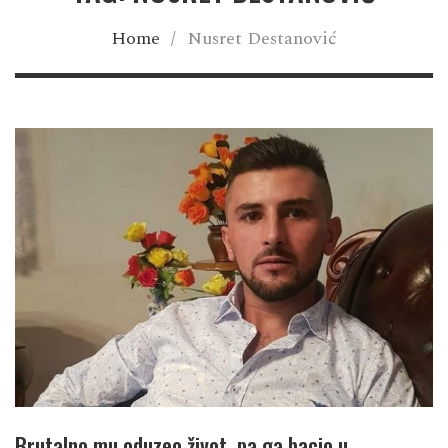
Home
/
Nusret Destanović
Brutalno mu oduzeo život, pa ga bacio u