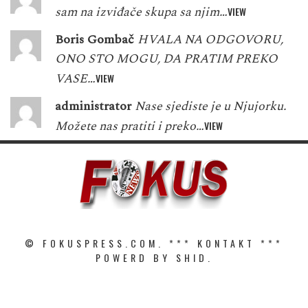
sam na izviđače skupa sa njim…
VIEW
Boris Gombač
HVALA NA ODGOVORU,
ONO STO MOGU, DA PRATIM PREKO
VASE…
VIEW
administrator
Nase sjediste je u Njujorku.
Možete nas pratiti i preko…
VIEW
© FOKUSPRESS.COM. ***
KONTAKT
***
POWERD BY SHID.