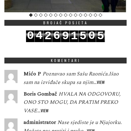
BROJAČ POSJETA
0
4
6
0
2
9
1
5
5
1
5
7
1
3
0
2
6
6
KOMENTARI
Mićo P
Poznavao sam Sašu Raonića.Išao
sam na izviđače skupa sa njim…
VIEW
Boris Gombač
HVALA NA ODGOVORU,
ONO STO MOGU, DA PRATIM PREKO
VASE…
VIEW
administrator
Nase sjediste je u Njujorku.
Možete nas pratiti i preko…
VIEW