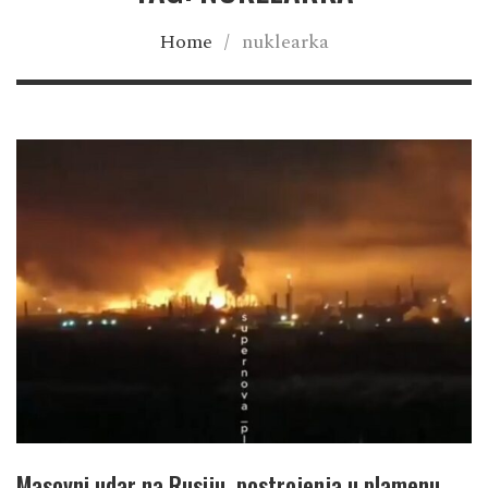
Home
/
nuklearka
Masovni udar na Rusiju, postrojenja u plamenu,