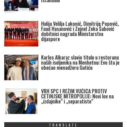
Istanbulu
Hulija Velilja Lakonić, Dimitrije Popović,
Fuad Hasanović i Zejnel Zeka Šabović
dobitnici nagrada Ministarstva
dijaspore
Karlos Alkaraz slavio titulu u restoranu
naših iseljenika na Menhetnu: Evo šta je
obećao menadžeru Gutiću
VRH SPC I REŽIM VUČIĆA PROTIV
CETINJSKE MITROPOLIJE: Novi lov na
„izdajnike” i „separatiste”
TRANSLATE