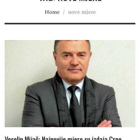
Home
/
nove mjere
Veselin Mijač: Najnovije mjere su izdaja Crne