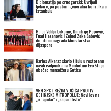
Diplomatija po crnogorski: Uvrijedi
ljekare, pa postani generalna konzulka u
Istanbulu
Hulija Velilja Lakonić, Dimitrije Popović,
Fuad Hasanović i Zejnel Zeka Šabović
dobitnici nagrada Ministarstva
dijaspore
Karlos Alkaraz slavio titulu u restoranu
naših iseljenika na Menhetnu: Evo šta je
obećao menadžeru Gutiću
VRH SPC I REŽIM VUČIĆA PROTIV
CETINJSKE MITROPOLIJE: Novi lov na
„izdajnike” i „separatiste”