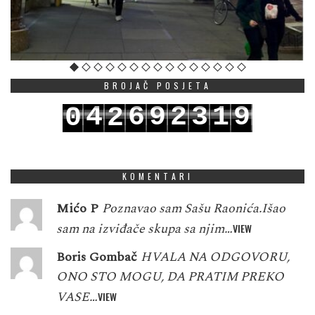
BROJAČ POSJETA
4
6
9
2
3
1
9
0
2
5
7
0
3
4
2
0
1
3
KOMENTARI
Mićo P
Poznavao sam Sašu Raonića.Išao
sam na izviđače skupa sa njim…
VIEW
Boris Gombač
HVALA NA ODGOVORU,
ONO STO MOGU, DA PRATIM PREKO
VASE…
VIEW