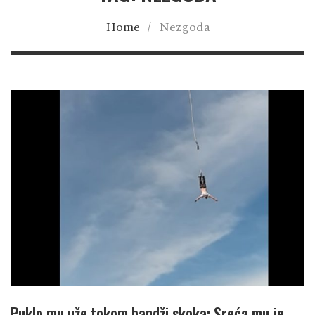
Home
/
Nezgoda
Puklo mu uže tokom bandži skoka: Sreća mu je