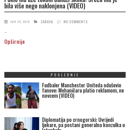
bila više nego naklonjena (VIDEO)
ZABAVA
NO COMMENTS
JULY 23, 2019
...
Opširnije
POSLEDNJE
Fudbaler Manchester Uniteda oduševio
fanove: Mehaničaru platio reklamom, ne
novcem (VIDEO)
Diplomatija po crnogorski: Uvrijedi
ljekare, pa postani generalna konzulka u