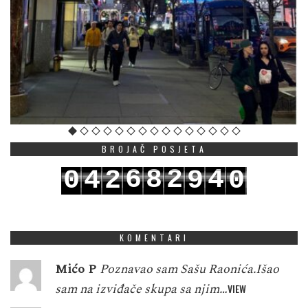
BROJAČ POSJETA
6
8
2
4
0
4
2
9
0
7
9
3
5
1
5
3
0
1
KOMENTARI
Mićo P
Poznavao sam Sašu Raonića.Išao
sam na izviđače skupa sa njim…
VIEW