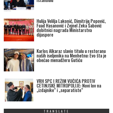
Istanbulu
Hulija Velilja Lakonić, Dimitrije Popović,
Fuad Hasanović i Zejnel Zeka Šabović
dobitnici nagrada Ministarstva
dijaspore
Karlos Alkaraz slavio titulu u restoranu
naših iseljenika na Menhetnu: Evo šta je
obećao menadžeru Gutiću
VRH SPC I REŽIM VUČIĆA PROTIV
CETINJSKE MITROPOLIJE: Novi lov na
„izdajnike” i „separatiste”
TRANSLATE