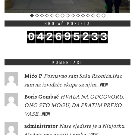
BROJAČ POSJETA
9
2
0
4
2
6
5
3
3
0
3
1
5
3
7
6
4
4
KOMENTARI
Mićo P
Poznavao sam Sašu Raonića.Išao
sam na izviđače skupa sa njim…
VIEW
Boris Gombač
HVALA NA ODGOVORU,
ONO STO MOGU, DA PRATIM PREKO
VASE…
VIEW
administrator
Nase sjediste je u Njujorku.
Možete nas pratiti i preko…
VIEW