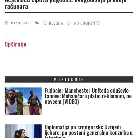
računara
TEHNLOGIJA
NO COMMENTS
MAY 31, 2021
...
Opširnije
POSLEDNJE
Fudbaler Manchester Uniteda oduševio
fanove: Mehaničaru platio reklamom, ne
novcem (VIDEO)
Diplomatija po crnogorski: Uvrijedi
ljekare, pa postani generalna konzulka u