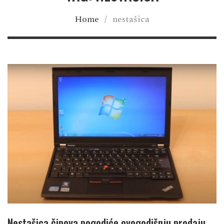
Home
/
nestašica
Nestašica čipova pogodiće ovogodišnju prodaju