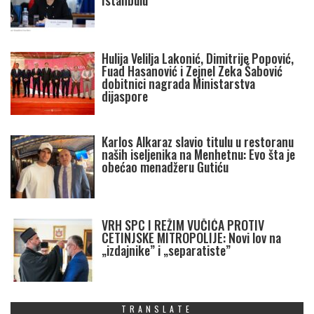
Istanbulu
Hulija Velilja Lakonić, Dimitrije Popović,
Fuad Hasanović i Zejnel Zeka Šabović
dobitnici nagrada Ministarstva
dijaspore
Karlos Alkaraz slavio titulu u restoranu
naših iseljenika na Menhetnu: Evo šta je
obećao menadžeru Gutiću
VRH SPC I REŽIM VUČIĆA PROTIV
CETINJSKE MITROPOLIJE: Novi lov na
„izdajnike” i „separatiste”
TRANSLATE