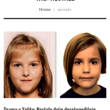
Home
/
nestale
Drama u Splitu: Nestale dvije desetogodišnje