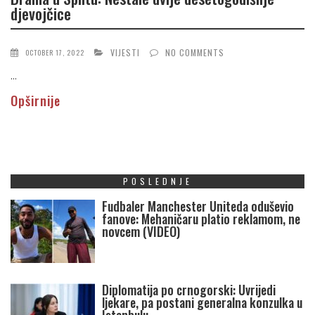
djevojčice
VIJESTI
NO COMMENTS
OCTOBER 17, 2022
...
Opširnije
POSLEDNJE
Fudbaler Manchester Uniteda oduševio
fanove: Mehaničaru platio reklamom, ne
novcem (VIDEO)
Diplomatija po crnogorski: Uvrijedi
ljekare, pa postani generalna konzulka u