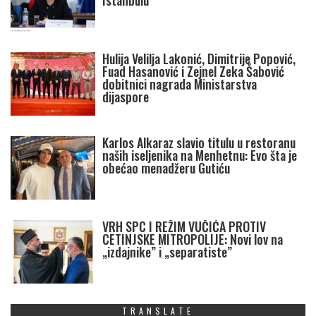
Istanbulu
Hulija Velilja Lakonić, Dimitrije Popović,
Fuad Hasanović i Zejnel Zeka Šabović
dobitnici nagrada Ministarstva
dijaspore
Karlos Alkaraz slavio titulu u restoranu
naših iseljenika na Menhetnu: Evo šta je
obećao menadžeru Gutiću
VRH SPC I REŽIM VUČIĆA PROTIV
CETINJSKE MITROPOLIJE: Novi lov na
„izdajnike” i „separatiste”
TRANSLATE