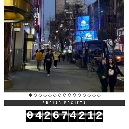
BROJAČ POSJETA
0
6
4
1
4
2
7
2
2
1
7
5
2
5
3
8
3
3