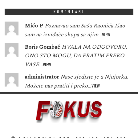
KOMENTARI
Mićo P
Poznavao sam Sašu Raonića.Išao
sam na izviđače skupa sa njim…
VIEW
Boris Gombač
HVALA NA ODGOVORU,
ONO STO MOGU, DA PRATIM PREKO
VASE…
VIEW
administrator
Nase sjediste je u Njujorku.
Možete nas pratiti i preko…
VIEW