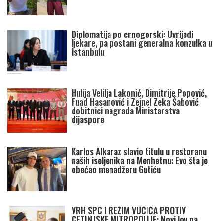
Diplomatija po crnogorski: Uvrijedi
ljekare, pa postani generalna konzulka u
Istanbulu
Hulija Velilja Lakonić, Dimitrije Popović,
Fuad Hasanović i Zejnel Zeka Šabović
dobitnici nagrada Ministarstva
dijaspore
Karlos Alkaraz slavio titulu u restoranu
naših iseljenika na Menhetnu: Evo šta je
obećao menadžeru Gutiću
VRH SPC I REŽIM VUČIĆA PROTIV
CETINJSKE MITROPOLIJE: Novi lov na