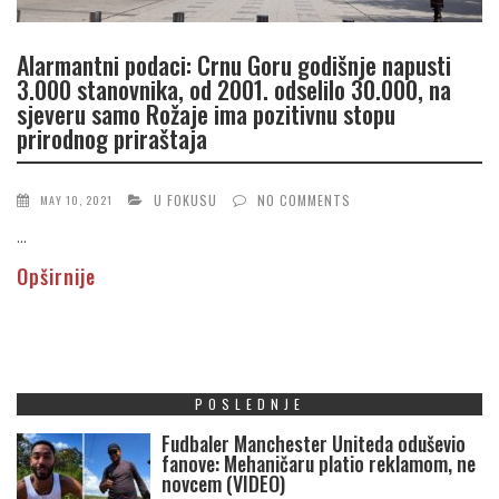
Alarmantni podaci: Crnu Goru godišnje napusti
3.000 stanovnika, od 2001. odselilo 30.000, na
sjeveru samo Rožaje ima pozitivnu stopu
prirodnog priraštaja
U FOKUSU
NO COMMENTS
MAY 10, 2021
...
Opširnije
POSLEDNJE
Fudbaler Manchester Uniteda oduševio
fanove: Mehaničaru platio reklamom, ne
novcem (VIDEO)