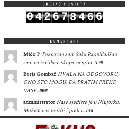
BROJAČ POSJETA
0
2
6
7
6
4
8
4
6
1
3
7
8
7
5
9
5
7
KOMENTARI
Mićo P
Poznavao sam Sašu Raonića.Išao
sam na izviđače skupa sa njim…
VIEW
Boris Gombač
HVALA NA ODGOVORU,
ONO STO MOGU, DA PRATIM PREKO
VASE…
VIEW
administrator
Nase sjediste je u Njujorku.
Možete nas pratiti i preko…
VIEW