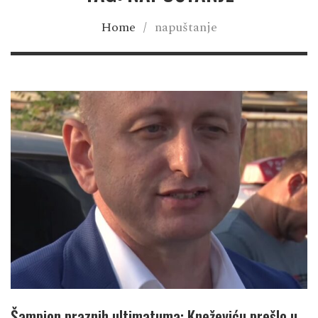
Home
/
napuštanje
Šampion praznih ultimatuma: Kneževiću prešlo u