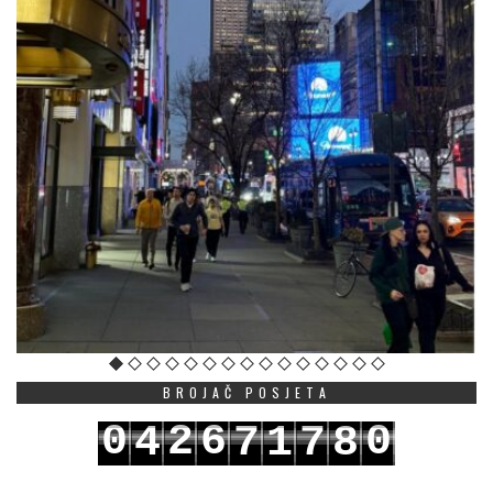
BROJAČ POSJETA
0
2
6
0
4
7
1
7
8
1
3
7
1
5
8
2
8
9