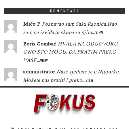
KOMENTARI
Mićo P
Poznavao sam Sašu Raonića.Išao
sam na izviđače skupa sa njim…
VIEW
Boris Gombač
HVALA NA ODGOVORU,
ONO STO MOGU, DA PRATIM PREKO
VASE…
VIEW
administrator
Nase sjediste je u Njujorku.
Možete nas pratiti i preko…
VIEW