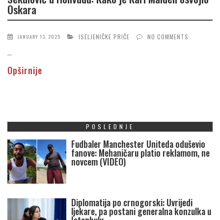
Oskara
ISELJENIČKE PRIČE
NO COMMENTS
JANUARY 13, 2025
...
Opširnije
POSLEDNJE
Fudbaler Manchester Uniteda oduševio
fanove: Mehaničaru platio reklamom, ne
novcem (VIDEO)
Diplomatija po crnogorski: Uvrijedi
ljekare, pa postani generalna konzulka u