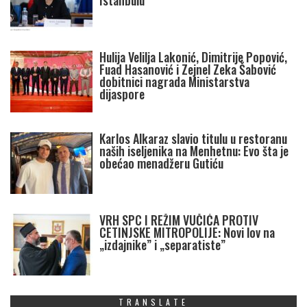
Istanbulu
Hulija Velilja Lakonić, Dimitrije Popović,
Fuad Hasanović i Zejnel Zeka Šabović
dobitnici nagrada Ministarstva
dijaspore
Karlos Alkaraz slavio titulu u restoranu
naših iseljenika na Menhetnu: Evo šta je
obećao menadžeru Gutiću
VRH SPC I REŽIM VUČIĆA PROTIV
CETINJSKE MITROPOLIJE: Novi lov na
„izdajnike” i „separatiste”
TRANSLATE