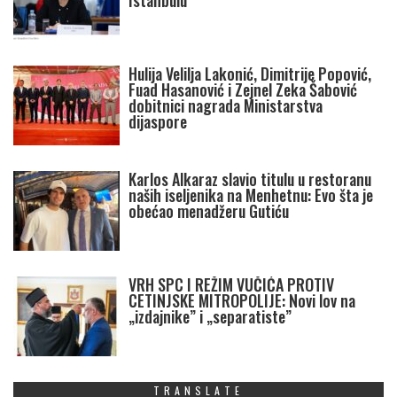
Istanbulu
Hulija Velilja Lakonić, Dimitrije Popović,
Fuad Hasanović i Zejnel Zeka Šabović
dobitnici nagrada Ministarstva
dijaspore
Karlos Alkaraz slavio titulu u restoranu
naših iseljenika na Menhetnu: Evo šta je
obećao menadžeru Gutiću
VRH SPC I REŽIM VUČIĆA PROTIV
CETINJSKE MITROPOLIJE: Novi lov na
„izdajnike” i „separatiste”
TRANSLATE