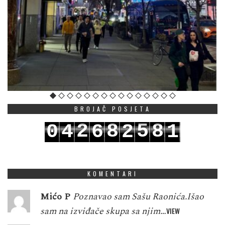
BROJAČ POSJETA
2
8
5
8
0
4
6
2
1
3
9
6
9
1
5
7
3
2
KOMENTARI
Mićo P
Poznavao sam Sašu Raonića.Išao
sam na izviđače skupa sa njim…
VIEW