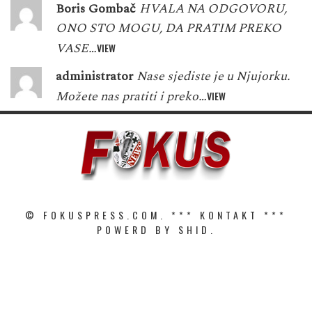
Boris Gombač
HVALA NA ODGOVORU,
ONO STO MOGU, DA PRATIM PREKO
VASE…
VIEW
administrator
Nase sjediste je u Njujorku.
Možete nas pratiti i preko…
VIEW
© FOKUSPRESS.COM. ***
KONTAKT
***
POWERD BY SHID.