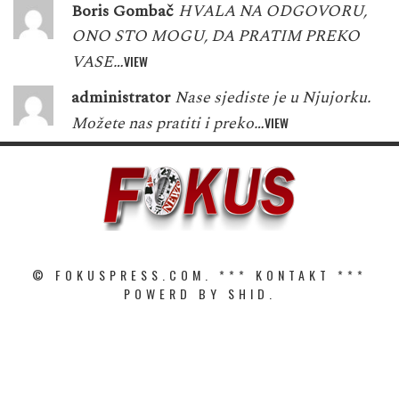
Boris Gombač
HVALA NA ODGOVORU,
ONO STO MOGU, DA PRATIM PREKO
VASE…
VIEW
administrator
Nase sjediste je u Njujorku.
Možete nas pratiti i preko…
VIEW
© FOKUSPRESS.COM. ***
KONTAKT
***
POWERD BY SHID.