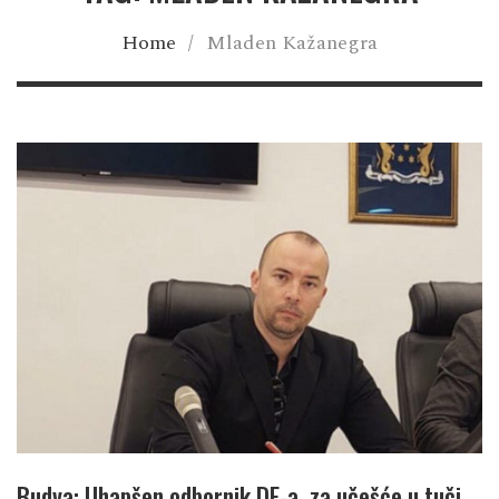
Home
/
Mladen Kažanegra
Budva: Uhapšen odbornik DF-a, za učešće u tuči