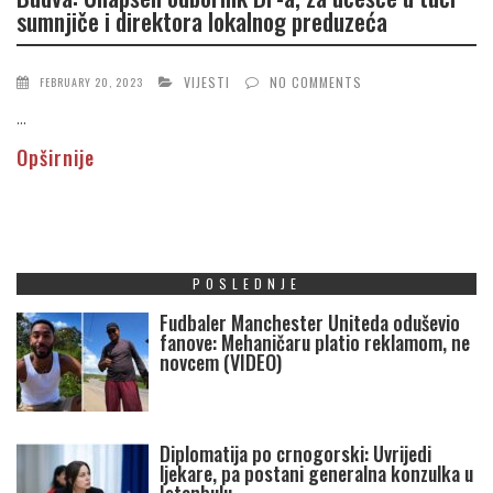
sumnjiče i direktora lokalnog preduzeća
VIJESTI
NO COMMENTS
FEBRUARY 20, 2023
...
Opširnije
POSLEDNJE
Fudbaler Manchester Uniteda oduševio
fanove: Mehaničaru platio reklamom, ne
novcem (VIDEO)
Diplomatija po crnogorski: Uvrijedi
ljekare, pa postani generalna konzulka u