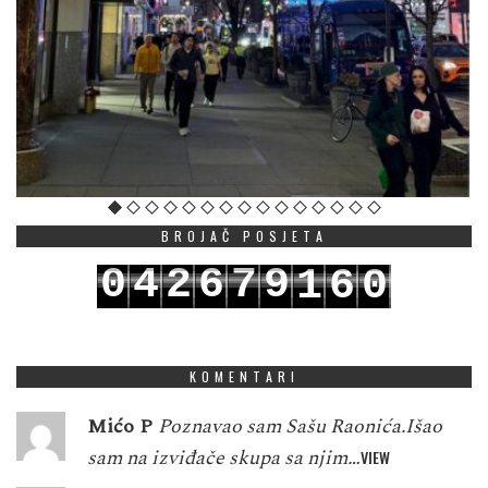
BROJAČ POSJETA
0
4
2
6
7
9
1
6
0
1
5
3
7
8
0
2
7
1
KOMENTARI
Mićo P
Poznavao sam Sašu Raonića.Išao
sam na izviđače skupa sa njim…
VIEW