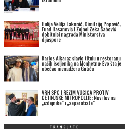
Istanbulu
Hulija Velilja Lakonić, Dimitrije Popović,
Fuad Hasanović i Zejnel Zeka Šabović
dobitnici nagrada Ministarstva
dijaspore
Karlos Alkaraz slavio titulu u restoranu
naših iseljenika na Menhetnu: Evo šta je
obećao menadžeru Gutiću
VRH SPC I REŽIM VUČIĆA PROTIV
CETINJSKE MITROPOLIJE: Novi lov na
„izdajnike” i „separatiste”
TRANSLATE