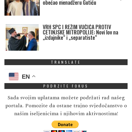
obećao menadžeru Gutiću
VRH SPC I REŽIM VUČIĆA PROTIV
CETINJSKE MITROPOLIJE: Novi lov na
„izdajnike” i „separatiste”
TRANSLATE
EN
PODRZITE FOKUS
Sada svojim uplatama možete podržati rad našeg
portala. Pomozite da ostane trajno svjedočanstvo o
našim iseljenicima i njihovim aktivnostima!