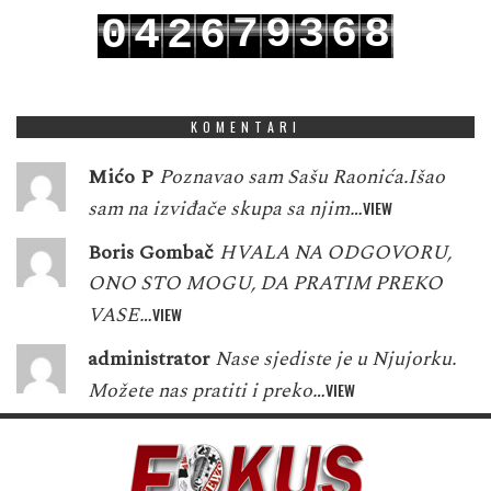
7
9
3
6
8
0
4
2
6
8
0
4
7
9
1
5
3
7
KOMENTARI
Mićo P
Poznavao sam Sašu Raonića.Išao
sam na izviđače skupa sa njim…
VIEW
Boris Gombač
HVALA NA ODGOVORU,
ONO STO MOGU, DA PRATIM PREKO
VASE…
VIEW
administrator
Nase sjediste je u Njujorku.
Možete nas pratiti i preko…
VIEW