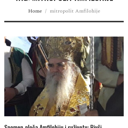
Home
/
mitropolit Amfilohije
Spomen-ploča Amfilohiju i suživotu: Bivši