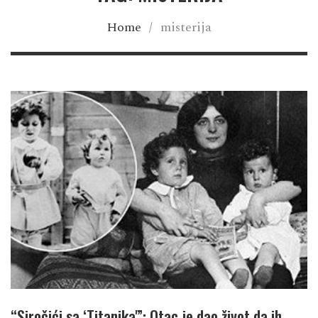
Home
/
misterija
“Siročići sa ‘Titanika'”: Otac je dao život da ih