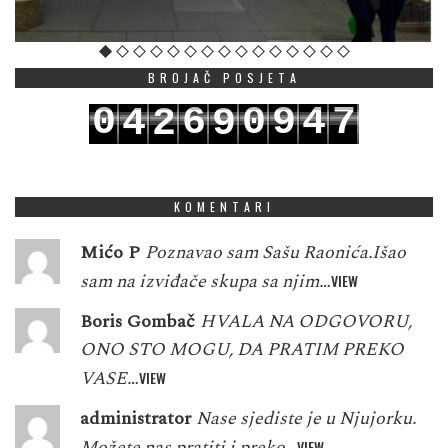
BROJAČ POSJETA
0
6
0
9
4
7
4
2
9
1
7
1
0
5
8
5
3
0
KOMENTARI
Mićo P
Poznavao sam Sašu Raonića.Išao
sam na izviđače skupa sa njim…
VIEW
Boris Gombač
HVALA NA ODGOVORU,
ONO STO MOGU, DA PRATIM PREKO
VASE…
VIEW
administrator
Nase sjediste je u Njujorku.
Možete nas pratiti i preko…
VIEW