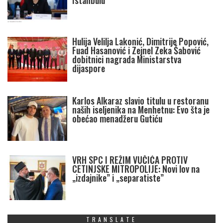
Istanbulu
Hulija Velilja Lakonić, Dimitrije Popović,
Fuad Hasanović i Zejnel Zeka Šabović
dobitnici nagrada Ministarstva
dijaspore
Karlos Alkaraz slavio titulu u restoranu
naših iseljenika na Menhetnu: Evo šta je
obećao menadžeru Gutiću
VRH SPC I REŽIM VUČIĆA PROTIV
CETINJSKE MITROPOLIJE: Novi lov na
„izdajnike” i „separatiste”
TRANSLATE