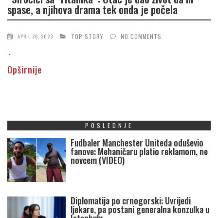
spase, a njihova drama tek onda je počela
TOP STORY
NO COMMENTS
APRIL 26, 2023
...
Opširnije
POSLEDNJE
Fudbaler Manchester Uniteda oduševio
fanove: Mehaničaru platio reklamom, ne
novcem (VIDEO)
Diplomatija po crnogorski: Uvrijedi
ljekare, pa postani generalna konzulka u