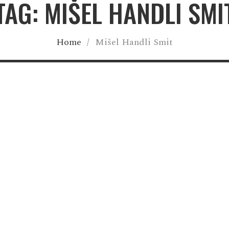
TAG: MIŠEL HANDLI SMI
Home
/
Mišel Handli Smit