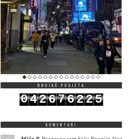
BROJAČ POSJETA
0
7
4
2
6
6
2
2
5
1
8
5
3
7
7
3
3
6
KOMENTARI
Mićo P
Poznavao sam Sašu Raonića.Išao