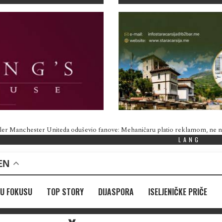
ler Manchester Uniteda oduševio fanove: Mehaničaru platio reklamom, ne
LANG
EN
U FOKUSU
TOP STORY
DIJASPORA
ISELJENIČKE PRIČE