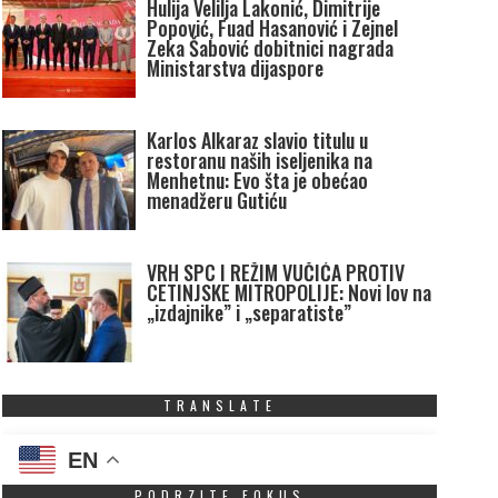
Hulija Velilja Lakonić, Dimitrije
Popović, Fuad Hasanović i Zejnel
Zeka Šabović dobitnici nagrada
Ministarstva dijaspore
Karlos Alkaraz slavio titulu u
restoranu naših iseljenika na
Menhetnu: Evo šta je obećao
menadžeru Gutiću
VRH SPC I REŽIM VUČIĆA PROTIV
CETINJSKE MITROPOLIJE: Novi lov na
„izdajnike” i „separatiste”
TRANSLATE
EN
PODRZITE FOKUS