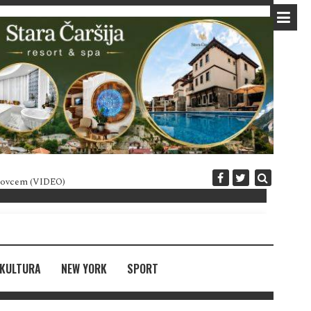
 novcem (VIDEO)
Diplomatija po crnogorski
KULTURA
NEW YORK
SPORT