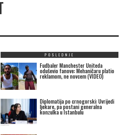
T
POSLEDNJE
Fudbaler Manchester Uniteda
oduševio fanove: Mehaničaru platio
reklamom, ne novcem (VIDEO)
Diplomatija po crnogorski: Uvrijedi
ljekare, pa postani generalna
konzulka u Istanbulu