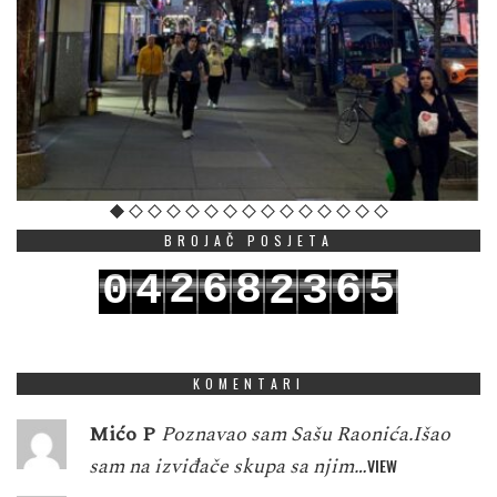
BROJAČ POSJETA
2
6
8
6
5
0
4
2
3
3
7
9
7
6
1
5
3
4
KOMENTARI
Mićo P
Poznavao sam Sašu Raonića.Išao
sam na izviđače skupa sa njim…
VIEW