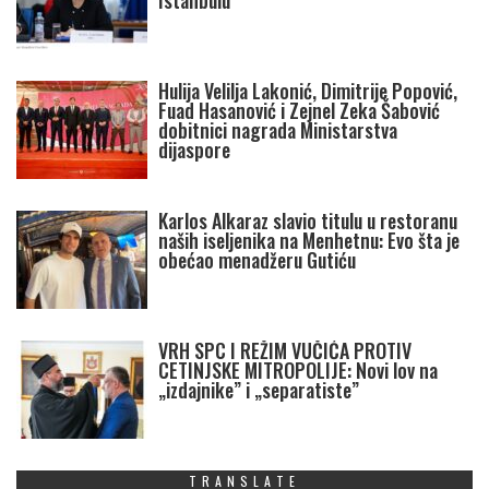
Istanbulu
Hulija Velilja Lakonić, Dimitrije Popović,
Fuad Hasanović i Zejnel Zeka Šabović
dobitnici nagrada Ministarstva
dijaspore
Karlos Alkaraz slavio titulu u restoranu
naših iseljenika na Menhetnu: Evo šta je
obećao menadžeru Gutiću
VRH SPC I REŽIM VUČIĆA PROTIV
CETINJSKE MITROPOLIJE: Novi lov na
„izdajnike” i „separatiste”
TRANSLATE