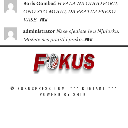
Boris Gombač
HVALA NA ODGOVORU,
ONO STO MOGU, DA PRATIM PREKO
VASE…
VIEW
administrator
Nase sjediste je u Njujorku.
Možete nas pratiti i preko…
VIEW
© FOKUSPRESS.COM. ***
KONTAKT
***
POWERD BY SHID.