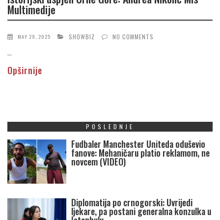
Multimedije
SHOWBIZ
NO COMMENTS
MAY 29, 2025
...
Opširnije
POSLEDNJE
Fudbaler Manchester Uniteda oduševio
fanove: Mehaničaru platio reklamom, ne
novcem (VIDEO)
Diplomatija po crnogorski: Uvrijedi
ljekare, pa postani generalna konzulka u