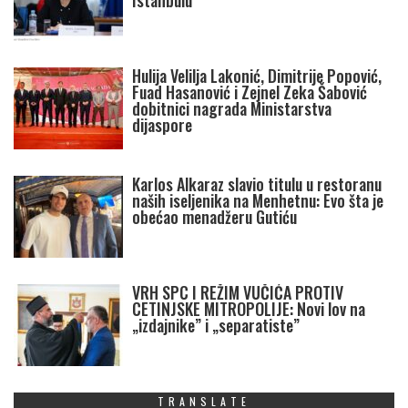
Istanbulu
Hulija Velilja Lakonić, Dimitrije Popović,
Fuad Hasanović i Zejnel Zeka Šabović
dobitnici nagrada Ministarstva
dijaspore
Karlos Alkaraz slavio titulu u restoranu
naših iseljenika na Menhetnu: Evo šta je
obećao menadžeru Gutiću
VRH SPC I REŽIM VUČIĆA PROTIV
CETINJSKE MITROPOLIJE: Novi lov na
„izdajnike” i „separatiste”
TRANSLATE