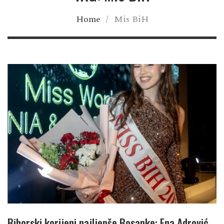
Home
/
Mis BiH
Bihorski korijeni najljepše Bosanke: Ena Adrović