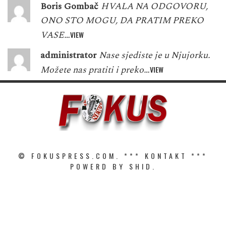
Boris Gombač
HVALA NA ODGOVORU,
ONO STO MOGU, DA PRATIM PREKO
VASE…
VIEW
administrator
Nase sjediste je u Njujorku.
Možete nas pratiti i preko…
VIEW
© FOKUSPRESS.COM. ***
KONTAKT
***
POWERD BY SHID.