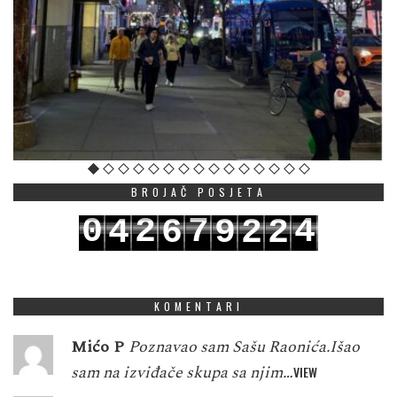
BROJAČ POSJETA
0
2
7
4
4
6
9
2
2
1
3
8
5
5
7
0
3
3
KOMENTARI
Mićo P
Poznavao sam Sašu Raonića.Išao
sam na izviđače skupa sa njim…
VIEW