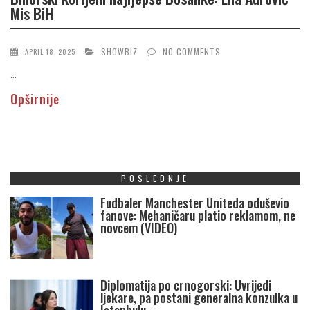
Mis BiH
SHOWBIZ
NO COMMENTS
APRIL 18, 2025
...
Opširnije
POSLEDNJE
Fudbaler Manchester Uniteda oduševio
fanove: Mehaničaru platio reklamom, ne
novcem (VIDEO)
Diplomatija po crnogorski: Uvrijedi
ljekare, pa postani generalna konzulka u