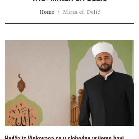
Home
/
Mirza ef. Delić
Hodža iz Vinkovaca se u slobodno vrijeme bavi