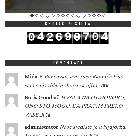
BROJAČ POSJETA
4
9
7
0
4
0
2
6
0
5
0
8
1
5
1
3
7
1
KOMENTARI
Mićo P
Poznavao sam Sašu Raonića.Išao
sam na izviđače skupa sa njim…
VIEW
Boris Gombač
HVALA NA ODGOVORU,
ONO STO MOGU, DA PRATIM PREKO
VASE…
VIEW
administrator
Nase sjediste je u Njujorku.
Možete nas pratiti i preko…
VIEW