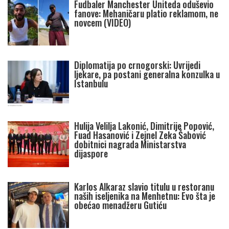
Fudbaler Manchester Uniteda oduševio
fanove: Mehaničaru platio reklamom, ne
novcem (VIDEO)
Diplomatija po crnogorski: Uvrijedi
ljekare, pa postani generalna konzulka u
Istanbulu
Hulija Velilja Lakonić, Dimitrije Popović,
Fuad Hasanović i Zejnel Zeka Šabović
dobitnici nagrada Ministarstva
dijaspore
Karlos Alkaraz slavio titulu u restoranu
naših iseljenika na Menhetnu: Evo šta je
obećao menadžeru Gutiću