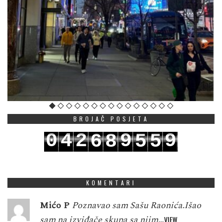
BROJAČ POSJETA
0
4
2
9
9
6
8
5
5
1
5
3
0
0
7
9
6
6
KOMENTARI
Mićo P
Poznavao sam Sašu Raonića.Išao
sam na izviđače skupa sa njim…
VIEW