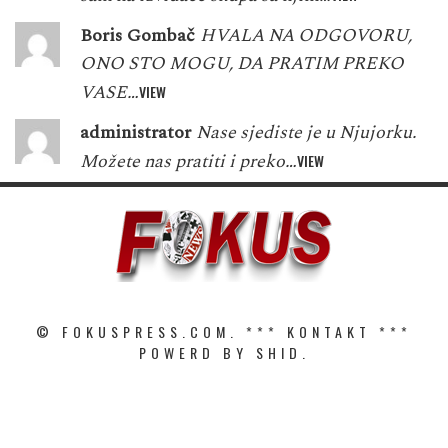
Boris Gombač
HVALA NA ODGOVORU,
ONO STO MOGU, DA PRATIM PREKO
VASE…
VIEW
administrator
Nase sjediste je u Njujorku.
Možete nas pratiti i preko…
VIEW
© FOKUSPRESS.COM. ***
KONTAKT
***
POWERD BY SHID.