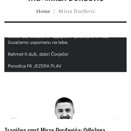
Home
/
Mirza Đurđević
Tragična smrt Mirze Đurđevića: Odložena