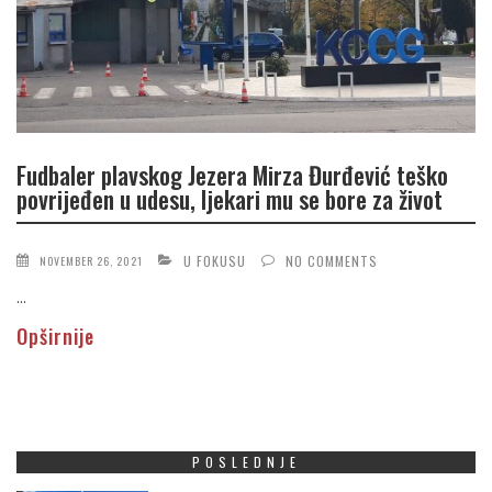
Fudbaler plavskog Jezera Mirza Đurđević teško
povrijeđen u udesu, ljekari mu se bore za život
U FOKUSU
NO COMMENTS
NOVEMBER 26, 2021
...
Opširnije
POSLEDNJE