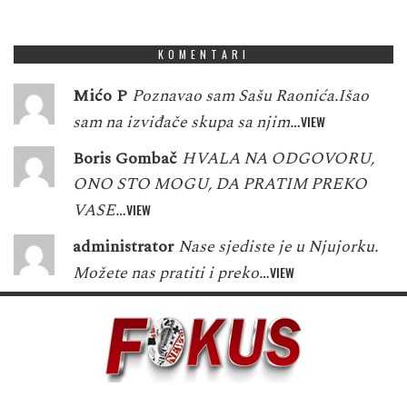
1
5
3
8
4
9
0
7
9
KOMENTARI
Mićo P
Poznavao sam Sašu Raonića.Išao
sam na izviđače skupa sa njim…
VIEW
Boris Gombač
HVALA NA ODGOVORU,
ONO STO MOGU, DA PRATIM PREKO
VASE…
VIEW
administrator
Nase sjediste je u Njujorku.
Možete nas pratiti i preko…
VIEW