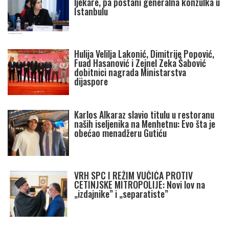
ljekare, pa postani generalna konzulka u
Istanbulu
Hulija Velilja Lakonić, Dimitrije Popović,
Fuad Hasanović i Zejnel Zeka Šabović
dobitnici nagrada Ministarstva
dijaspore
Karlos Alkaraz slavio titulu u restoranu
naših iseljenika na Menhetnu: Evo šta je
obećao menadžeru Gutiću
VRH SPC I REŽIM VUČIĆA PROTIV
CETINJSKE MITROPOLIJE: Novi lov na
„izdajnike” i „separatiste”