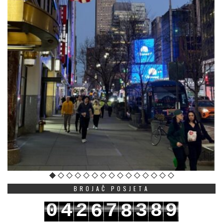
BROJAČ POSJETA
0
4
2
7
3
8
9
6
8