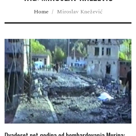
Home
/
Miroslav Knežević
Dvadeset pet godina od bombardovanja Murina: