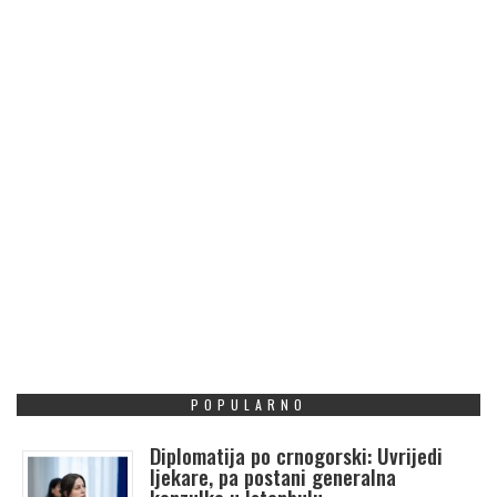
POPULARNO
Diplomatija po crnogorski: Uvrijedi
ljekare, pa postani generalna