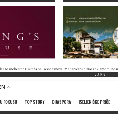
ler Manchester Uniteda oduševio fanove: Mehaničaru platio reklamom, ne
LANG
EN
U FOKUSU
TOP STORY
DIJASPORA
ISELJENIČKE PRIČE