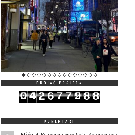
BROJAČ POSJETA
0
4
7
7
9
2
6
8
8
1
5
8
8
0
3
7
9
9
KOMENTARI
Mićo P
Poznavao sam Sašu Raonića.Išao