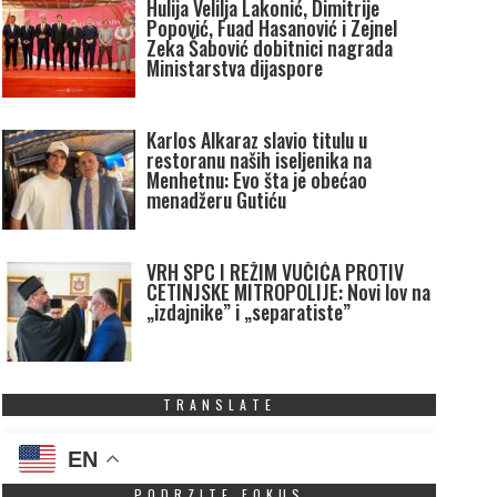
Hulija Velilja Lakonić, Dimitrije
Popović, Fuad Hasanović i Zejnel
Zeka Šabović dobitnici nagrada
Ministarstva dijaspore
Karlos Alkaraz slavio titulu u
restoranu naših iseljenika na
Menhetnu: Evo šta je obećao
menadžeru Gutiću
VRH SPC I REŽIM VUČIĆA PROTIV
CETINJSKE MITROPOLIJE: Novi lov na
„izdajnike” i „separatiste”
TRANSLATE
EN
PODRZITE FOKUS