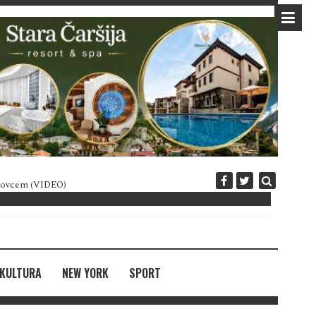
 novcem (VIDEO)
Diplomatija po crnogorski
KULTURA
NEW YORK
SPORT