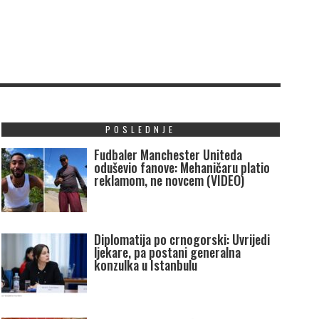
POSLEDNJE
Fudbaler Manchester Uniteda
oduševio fanove: Mehaničaru platio
reklamom, ne novcem (VIDEO)
Diplomatija po crnogorski: Uvrijedi
ljekare, pa postani generalna
konzulka u Istanbulu