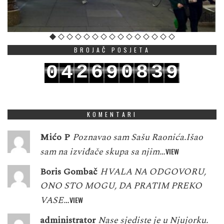
BROJAČ POSJETA
2
6
0
8
3
0
4
9
9
3
7
1
9
4
1
5
0
0
KOMENTARI
Mićo P
Poznavao sam Sašu Raonića.Išao
sam na izviđače skupa sa njim…
VIEW
Boris Gombač
HVALA NA ODGOVORU,
ONO STO MOGU, DA PRATIM PREKO
VASE…
VIEW
administrator
Nase sjediste je u Njujorku.