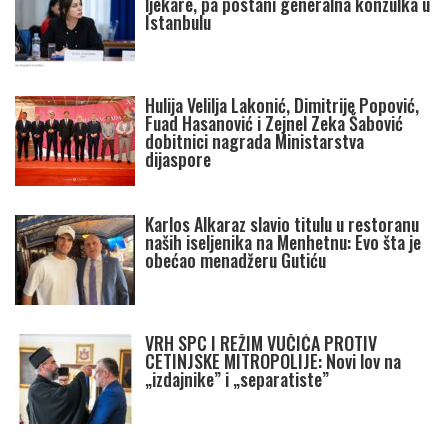
ljekare, pa postani generalna konzulka u
Istanbulu
Hulija Velilja Lakonić, Dimitrije Popović,
Fuad Hasanović i Zejnel Zeka Šabović
dobitnici nagrada Ministarstva
dijaspore
Karlos Alkaraz slavio titulu u restoranu
naših iseljenika na Menhetnu: Evo šta je
obećao menadžeru Gutiću
VRH SPC I REŽIM VUČIĆA PROTIV
CETINJSKE MITROPOLIJE: Novi lov na
„izdajnike” i „separatiste”