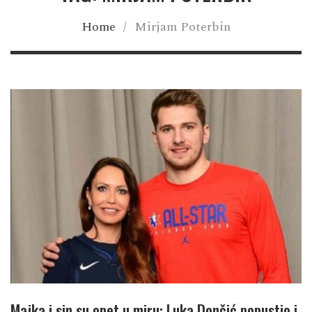
Home
/
Mirjam Poterbin
Majka i sin su opet u miru: Luka Dončić popustio i