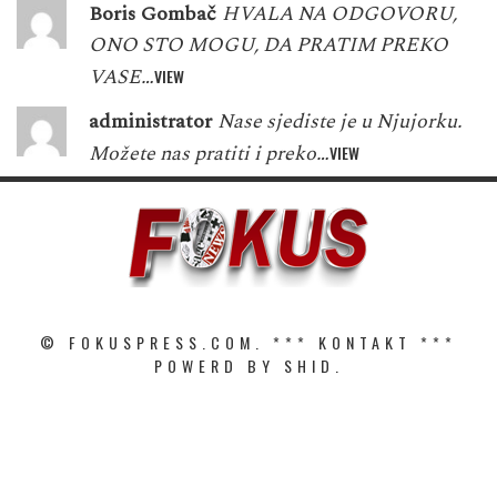
Boris Gombač
HVALA NA ODGOVORU,
ONO STO MOGU, DA PRATIM PREKO
VASE…
VIEW
administrator
Nase sjediste je u Njujorku.
Možete nas pratiti i preko…
VIEW
© FOKUSPRESS.COM. ***
KONTAKT
***
POWERD BY SHID.