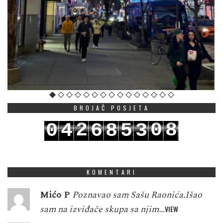
BROJAČ POSJETA
2
0
8
0
4
6
8
5
3
3
1
9
1
5
7
9
6
4
KOMENTARI
Mićo P
Poznavao sam Sašu Raonića.Išao
sam na izviđače skupa sa njim…
VIEW