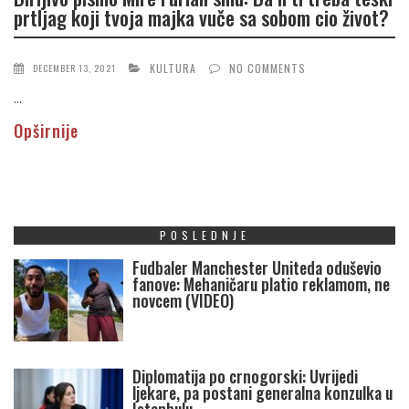
prtljag koji tvoja majka vuče sa sobom cio život?
KULTURA
NO COMMENTS
DECEMBER 13, 2021
...
Opširnije
POSLEDNJE
Fudbaler Manchester Uniteda oduševio
fanove: Mehaničaru platio reklamom, ne
novcem (VIDEO)
Diplomatija po crnogorski: Uvrijedi
ljekare, pa postani generalna konzulka u