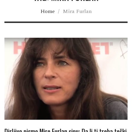
Home
/
Mira Furlan
Dirljivo pismo Mire Furlan sinu: Da li ti treba teški