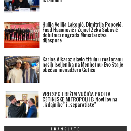
Istanbulu
Hulija Velilja Lakonić, Dimitrije Popović,
Fuad Hasanović i Zejnel Zeka Šabović
dobitnici nagrada Ministarstva
dijaspore
Karlos Alkaraz slavio titulu u restoranu
naših iseljenika na Menhetnu: Evo šta je
obećao menadžeru Gutiću
VRH SPC I REŽIM VUČIĆA PROTIV
CETINJSKE MITROPOLIJE: Novi lov na
„izdajnike” i „separatiste”
TRANSLATE