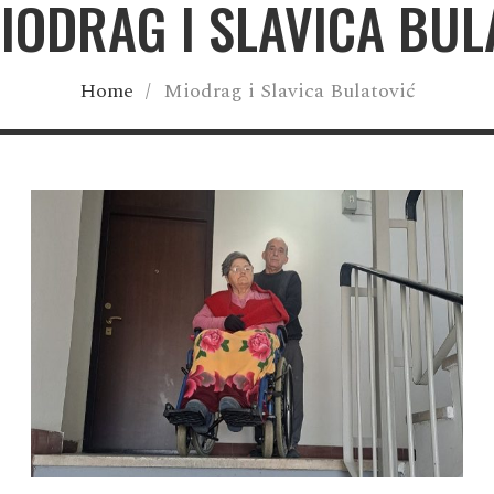
MIODRAG I SLAVICA BUL
Home
/
Miodrag i Slavica Bulatović