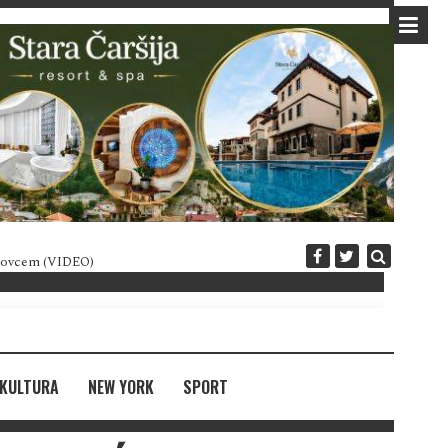
 novcem (VIDEO)
Diplomatija po crnogorski
KULTURA
NEW YORK
SPORT