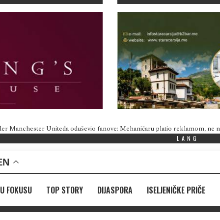
ler Manchester Uniteda oduševio fanove: Mehaničaru platio reklamom, ne
LANG
EN
U FOKUSU
TOP STORY
DIJASPORA
ISELJENIČKE PRIČE