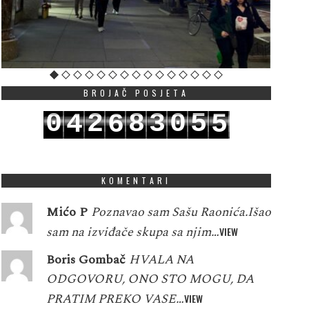
BROJAČ POSJETA
0
2
8
3
0
5
4
6
5
1
3
9
4
1
6
5
7
6
KOMENTARI
Mićo P
Poznavao sam Sašu Raonića.Išao
sam na izviđače skupa sa njim…
VIEW
Boris Gombač
HVALA NA
ODGOVORU, ONO STO MOGU, DA
PRATIM PREKO VASE…
VIEW