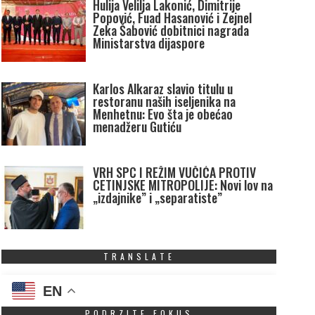
Hulija Velilja Lakonić, Dimitrije
Popović, Fuad Hasanović i Zejnel
Zeka Šabović dobitnici nagrada
Ministarstva dijaspore
Karlos Alkaraz slavio titulu u
restoranu naših iseljenika na
Menhetnu: Evo šta je obećao
menadžeru Gutiću
VRH SPC I REŽIM VUČIĆA PROTIV
CETINJSKE MITROPOLIJE: Novi lov na
„izdajnike” i „separatiste”
TRANSLATE
EN
PODRZITE FOKUS