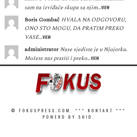
sam na izviđače skupa sa njim…
VIEW
Boris Gombač
HVALA NA ODGOVORU,
ONO STO MOGU, DA PRATIM PREKO
VASE…
VIEW
administrator
Nase sjediste je u Njujorku.
Možete nas pratiti i preko…
VIEW
© FOKUSPRESS.COM. ***
KONTAKT
***
POWERD BY SHID.