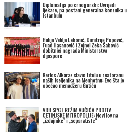
Diplomatija po crnogorski: Uvrijedi
ljekare, pa postani generalna konzulka u
Istanbulu
Hulija Velilja Lakonić, Dimitrije Popović,
Fuad Hasanović i Zejnel Zeka Šabović
dobitnici nagrada Ministarstva
dijaspore
Karlos Alkaraz slavio titulu u restoranu
naših iseljenika na Menhetnu: Evo šta je
obećao menadžeru Gutiću
VRH SPC I REŽIM VUČIĆA PROTIV
CETINJSKE MITROPOLIJE: Novi lov na
„izdajnike” i „separatiste”