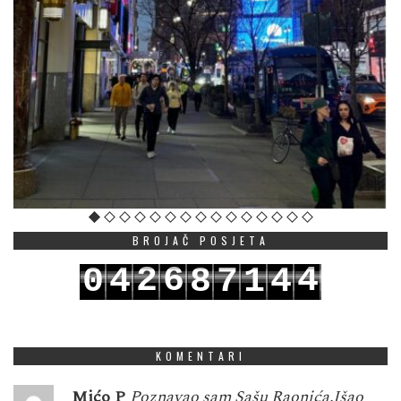
BROJAČ POSJETA
2
6
4
0
4
8
7
1
4
3
7
5
1
5
9
8
2
5
KOMENTARI
Mićo P
Poznavao sam Sašu Raonića.Išao