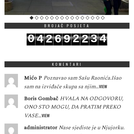
BROJAČ POSJETA
0
2
3
4
4
2
6
9
2
1
3
4
5
5
3
7
0
3
KOMENTARI
Mićo P
Poznavao sam Sašu Raonića.Išao
sam na izviđače skupa sa njim…
VIEW
Boris Gombač
HVALA NA ODGOVORU,
ONO STO MOGU, DA PRATIM PREKO
VASE…
VIEW
administrator
Nase sjediste je u Njujorku.