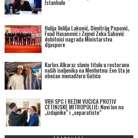
Istanbulu
Hulija Velilja Lakonić, Dimitrije Popović,
Fuad Hasanović i Zejnel Zeka Šabović
dobitnici nagrada Ministarstva
dijaspore
Karlos Alkaraz slavio titulu u restoranu
naših iseljenika na Menhetnu: Evo šta je
obećao menadžeru Gutiću
VRH SPC I REŽIM VUČIĆA PROTIV
CETINJSKE MITROPOLIJE: Novi lov na
„izdajnike” i „separatiste”