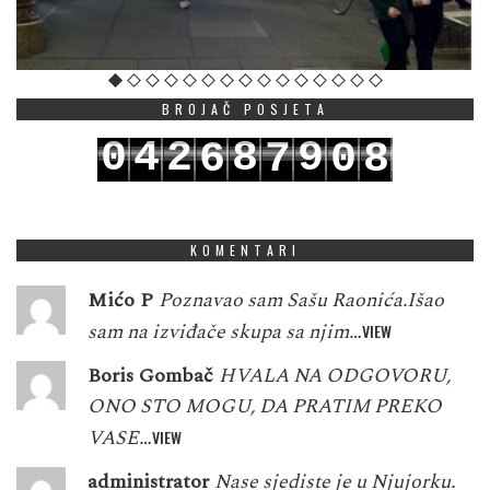
BROJAČ POSJETA
0
4
2
8
9
6
7
0
8
1
5
3
9
0
7
8
1
9
KOMENTARI
Mićo P
Poznavao sam Sašu Raonića.Išao
sam na izviđače skupa sa njim…
VIEW
Boris Gombač
HVALA NA ODGOVORU,
ONO STO MOGU, DA PRATIM PREKO
VASE…
VIEW
administrator
Nase sjediste je u Njujorku.