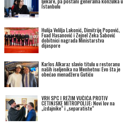
ljekare, pa postani generalna konzulka u
Istanbulu
Hulija Velilja Lakonić, Dimitrije Popović,
Fuad Hasanović i Zejnel Zeka Šabović
dobitnici nagrada Ministarstva
dijaspore
Karlos Alkaraz slavio titulu u restoranu
naših iseljenika na Menhetnu: Evo šta je
obećao menadžeru Gutiću
VRH SPC I REŽIM VUČIĆA PROTIV
CETINJSKE MITROPOLIJE: Novi lov na
„izdajnike” i „separatiste”