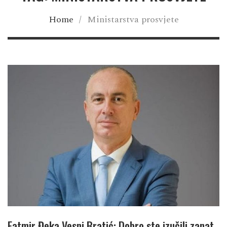
Home
/
Ministarstva prosvjete
Fatmir Đeka Vesni Bratić: Dobro ste izučili zanat