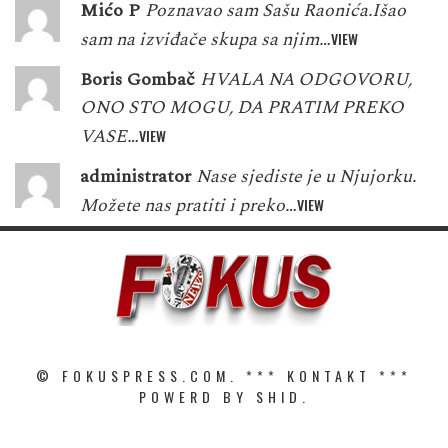
Mićo P
Poznavao sam Sašu Raonića.Išao
sam na izviđače skupa sa njim…
VIEW
Boris Gombač
HVALA NA ODGOVORU,
ONO STO MOGU, DA PRATIM PREKO
VASE…
VIEW
administrator
Nase sjediste je u Njujorku.
Možete nas pratiti i preko…
VIEW
© FOKUSPRESS.COM. ***
KONTAKT
***
POWERD BY SHID.