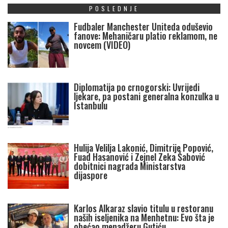
POSLEDNJE
Fudbaler Manchester Uniteda oduševio
fanove: Mehaničaru platio reklamom, ne
novcem (VIDEO)
Diplomatija po crnogorski: Uvrijedi
ljekare, pa postani generalna konzulka u
Istanbulu
Hulija Velilja Lakonić, Dimitrije Popović,
Fuad Hasanović i Zejnel Zeka Šabović
dobitnici nagrada Ministarstva
dijaspore
Karlos Alkaraz slavio titulu u restoranu
naših iseljenika na Menhetnu: Evo šta je
obećao menadžeru Gutiću