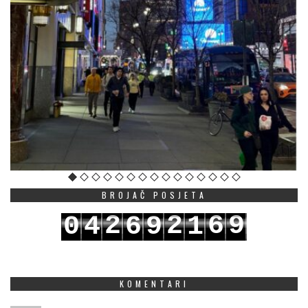
BROJAČ POSJETA
2
2
6
9
0
4
6
9
1
3
3
7
0
1
5
7
0
2
KOMENTARI