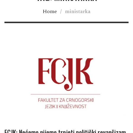
Home
/
ministarka
FCJK: Nećemo nijemo trpjeti politički revanšizam