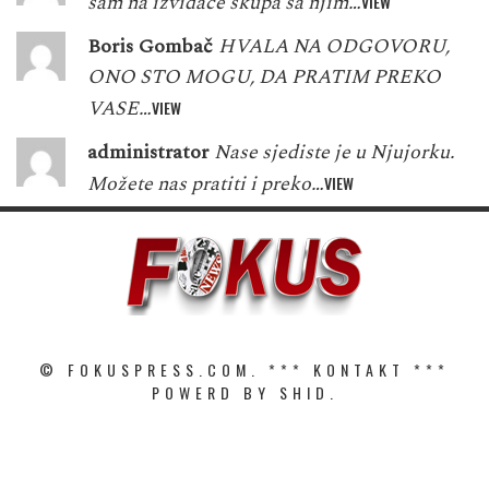
sam na izviđače skupa sa njim…
VIEW
Boris Gombač
HVALA NA ODGOVORU,
ONO STO MOGU, DA PRATIM PREKO
VASE…
VIEW
administrator
Nase sjediste je u Njujorku.
Možete nas pratiti i preko…
VIEW
© FOKUSPRESS.COM. ***
KONTAKT
***
POWERD BY SHID.