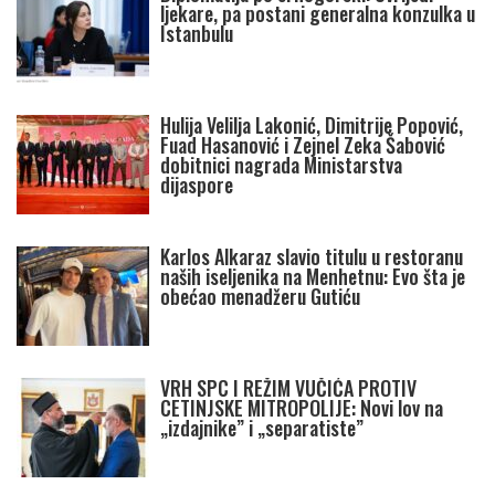
ljekare, pa postani generalna konzulka u
Istanbulu
Hulija Velilja Lakonić, Dimitrije Popović,
Fuad Hasanović i Zejnel Zeka Šabović
dobitnici nagrada Ministarstva
dijaspore
Karlos Alkaraz slavio titulu u restoranu
naših iseljenika na Menhetnu: Evo šta je
obećao menadžeru Gutiću
VRH SPC I REŽIM VUČIĆA PROTIV
CETINJSKE MITROPOLIJE: Novi lov na
„izdajnike” i „separatiste”