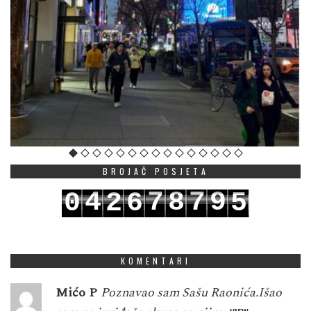
BROJAČ POSJETA
4
7
8
7
9
0
2
6
5
5
8
9
8
0
1
3
7
6
KOMENTARI
Mićo P
Poznavao sam Sašu Raonića.Išao