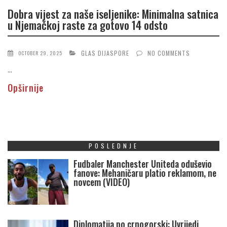
Dobra vijest za naše iseljenike: Minimalna satnica
u Njemačkoj raste za gotovo 14 odsto
GLAS DIJASPORE
NO COMMENTS
OCTOBER 29, 2025
...
Opširnije
POSLEDNJE
Fudbaler Manchester Uniteda oduševio
fanove: Mehaničaru platio reklamom, ne
novcem (VIDEO)
Diplomatija po crnogorski: Uvrijedi