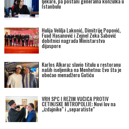
ljekare, pa postani generalna konzulka u
Istanbulu
Hulija Velilja Lakonić, Dimitrije Popović,
Fuad Hasanović i Zejnel Zeka Šabović
dobitnici nagrada Ministarstva
dijaspore
Karlos Alkaraz slavio titulu u restoranu
naših iseljenika na Menhetnu: Evo šta je
obećao menadžeru Gutiću
VRH SPC I REŽIM VUČIĆA PROTIV
CETINJSKE MITROPOLIJE: Novi lov na
„izdajnike” i „separatiste”