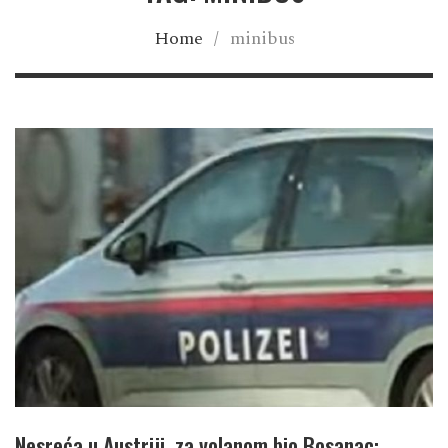
Home
/
minibus
Nesreća u Austriji, za volanom bio Bosanac: