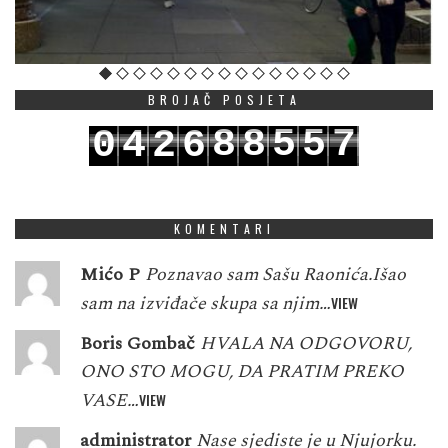
BROJAČ POSJETA
8
8
5
5
7
0
4
2
6
9
9
6
6
8
1
5
3
7
KOMENTARI
Mićo P
Poznavao sam Sašu Raonića.Išao
sam na izviđače skupa sa njim…
VIEW
Boris Gombač
HVALA NA ODGOVORU,
ONO STO MOGU, DA PRATIM PREKO
VASE…
VIEW
administrator
Nase sjediste je u Njujorku.