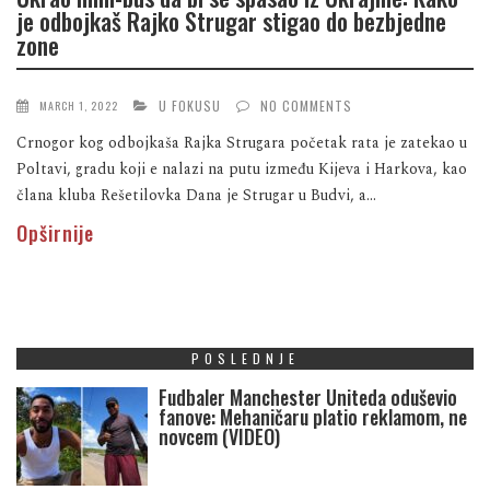
je odbojkaš Rajko Strugar stigao do bezbjedne
zone
U FOKUSU
NO COMMENTS
MARCH 1, 2022
Crnogor kog odbojkaša Rajka Strugara početak rata je zatekao u
Poltavi, gradu koji e nalazi na putu između Kijeva i Harkova, kao
člana kluba Rešetilovka Dana je Strugar u Budvi, a...
Opširnije
POSLEDNJE
Fudbaler Manchester Uniteda oduševio
fanove: Mehaničaru platio reklamom, ne
novcem (VIDEO)