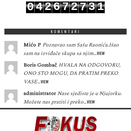
2
6
7
2
3
1
0
4
7
3
7
8
3
4
2
1
5
8
KOMENTARI
Mićo P
Poznavao sam Sašu Raonića.Išao
sam na izviđače skupa sa njim…
VIEW
Boris Gombač
HVALA NA ODGOVORU,
ONO STO MOGU, DA PRATIM PREKO
VASE…
VIEW
administrator
Nase sjediste je u Njujorku.
Možete nas pratiti i preko…
VIEW