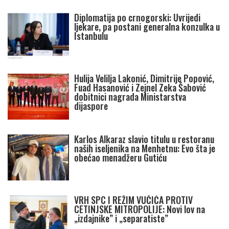
Diplomatija po crnogorski: Uvrijedi
ljekare, pa postani generalna konzulka u
Istanbulu
Hulija Velilja Lakonić, Dimitrije Popović,
Fuad Hasanović i Zejnel Zeka Šabović
dobitnici nagrada Ministarstva
dijaspore
Karlos Alkaraz slavio titulu u restoranu
naših iseljenika na Menhetnu: Evo šta je
obećao menadžeru Gutiću
VRH SPC I REŽIM VUČIĆA PROTIV
CETINJSKE MITROPOLIJE: Novi lov na
„izdajnike” i „separatiste”