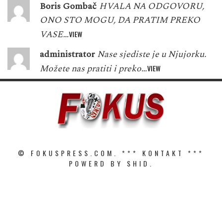
Boris Gombač
HVALA NA ODGOVORU,
ONO STO MOGU, DA PRATIM PREKO
VASE…
VIEW
administrator
Nase sjediste je u Njujorku.
Možete nas pratiti i preko…
VIEW
© FOKUSPRESS.COM. ***
KONTAKT
***
POWERD BY SHID.