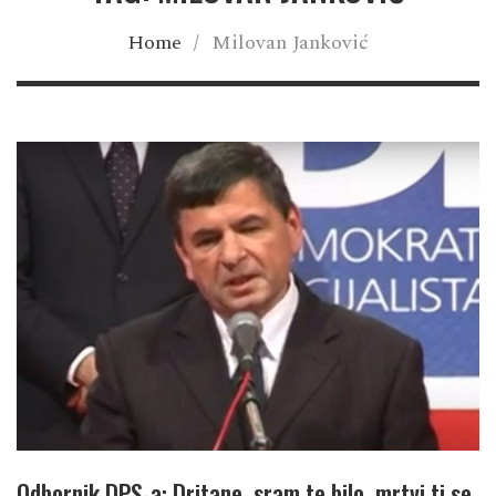
Home
/
Milovan Janković
Odbornik DPS-a: Dritane, sram te bilo, mrtvi ti se