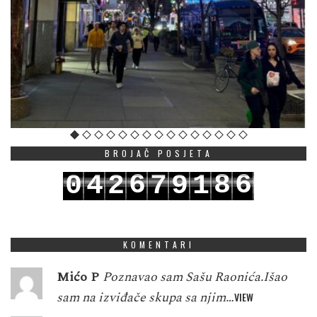
BROJAČ POSJETA
6
8
6
0
4
2
7
9
1
7
9
7
1
5
3
8
0
2
KOMENTARI
Mićo P
Poznavao sam Sašu Raonića.Išao
sam na izviđače skupa sa njim…
VIEW