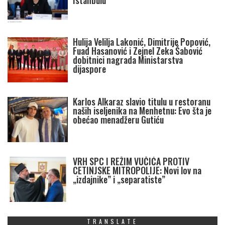
Istanbulu
Hulija Velilja Lakonić, Dimitrije Popović,
Fuad Hasanović i Zejnel Zeka Šabović
dobitnici nagrada Ministarstva
dijaspore
Karlos Alkaraz slavio titulu u restoranu
naših iseljenika na Menhetnu: Evo šta je
obećao menadžeru Gutiću
VRH SPC I REŽIM VUČIĆA PROTIV
CETINJSKE MITROPOLIJE: Novi lov na
„izdajnike” i „separatiste”
TRANSLATE