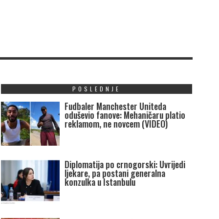
POSLEDNJE
Fudbaler Manchester Uniteda
oduševio fanove: Mehaničaru platio
reklamom, ne novcem (VIDEO)
Diplomatija po crnogorski: Uvrijedi
ljekare, pa postani generalna
konzulka u Istanbulu