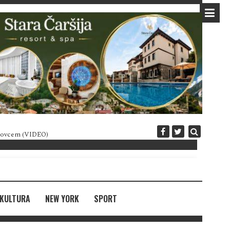
 novcem (VIDEO)
Diplomatija po crnogorski
KULTURA
NEW YORK
SPORT