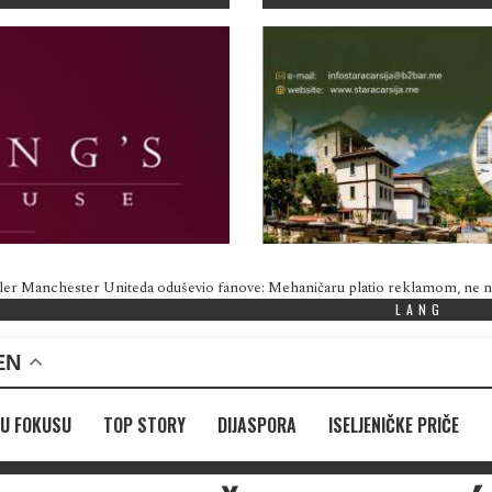
ler Manchester Uniteda oduševio fanove: Mehaničaru platio reklamom, ne
LANG
EN
U FOKUSU
TOP STORY
DIJASPORA
ISELJENIČKE PRIČE