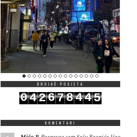
BROJAČ POSJETA
0
6
8
4
4
4
2
7
5
1
7
9
5
5
5
3
8
6
KOMENTARI
Mićo P
Poznavao sam Sašu Raonića.Išao