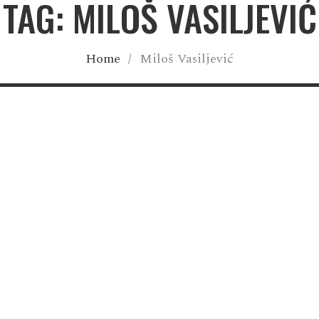
TAG: MILOŠ VASILJEVIĆ
Home
/
Miloš Vasiljević