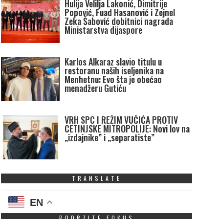
Hulija Velilja Lakonić, Dimitrije
Popović, Fuad Hasanović i Zejnel
Zeka Šabović dobitnici nagrada
Ministarstva dijaspore
Karlos Alkaraz slavio titulu u
restoranu naših iseljenika na
Menhetnu: Evo šta je obećao
menadžeru Gutiću
VRH SPC I REŽIM VUČIĆA PROTIV
CETINJSKE MITROPOLIJE: Novi lov na
„izdajnike” i „separatiste”
TRANSLATE
EN
PODRZITE FOKUS