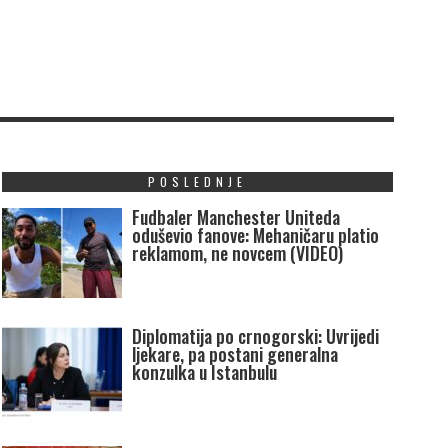
POSLEDNJE
Fudbaler Manchester Uniteda
oduševio fanove: Mehaničaru platio
reklamom, ne novcem (VIDEO)
Diplomatija po crnogorski: Uvrijedi
ljekare, pa postani generalna
konzulka u Istanbulu