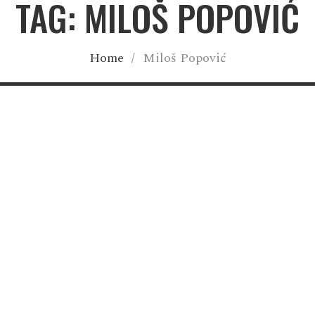
TAG: MILOŠ POPOVIĆ
Home
/
Miloš Popović