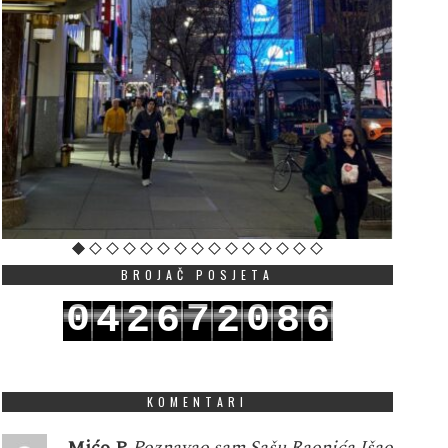
BROJAČ POSJETA
0
7
0
4
2
6
2
8
6
1
8
1
5
3
7
3
9
7
KOMENTARI
Mićo P
Poznavao sam Sašu Raonića.Išao