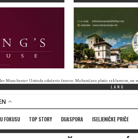
ler Manchester Uniteda oduševio fanove: Mehaničaru platio reklamom, ne
LANG
EN
U FOKUSU
TOP STORY
DIJASPORA
ISELJENIČKE PRIČE