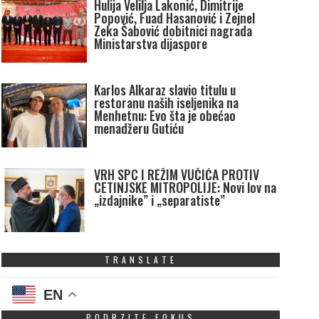
Hulija Velilja Lakonić, Dimitrije
Popović, Fuad Hasanović i Zejnel
Zeka Šabović dobitnici nagrada
Ministarstva dijaspore
Karlos Alkaraz slavio titulu u
restoranu naših iseljenika na
Menhetnu: Evo šta je obećao
menadžeru Gutiću
VRH SPC I REŽIM VUČIĆA PROTIV
CETINJSKE MITROPOLIJE: Novi lov na
„izdajnike” i „separatiste”
TRANSLATE
EN
PODRZITE FOKUS