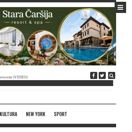
 novcem (VIDEO)
Diplomatija po crnogorski
KULTURA
NEW YORK
SPORT