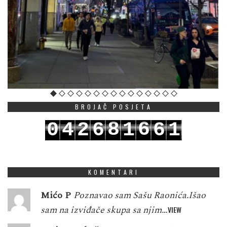
BROJAČ POSJETA
8
6
0
4
2
6
1
6
1
9
7
1
5
3
7
2
7
2
KOMENTARI
Mićo P
Poznavao sam Sašu Raonića.Išao
sam na izviđače skupa sa njim…
VIEW