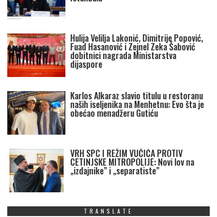
Hulija Velilja Lakonić, Dimitrije Popović,
Fuad Hasanović i Zejnel Zeka Šabović
dobitnici nagrada Ministarstva
dijaspore
Karlos Alkaraz slavio titulu u restoranu
naših iseljenika na Menhetnu: Evo šta je
obećao menadžeru Gutiću
VRH SPC I REŽIM VUČIĆA PROTIV
CETINJSKE MITROPOLIJE: Novi lov na
„izdajnike” i „separatiste”
TRANSLATE