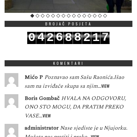
BROJAČ POSJETA
4
6
8
7
0
2
8
2
1
5
7
9
8
1
3
9
3
2
KOMENTARI
Mićo P
Poznavao sam Sašu Raonića.Išao
sam na izviđače skupa sa njim…
VIEW
Boris Gombač
HVALA NA ODGOVORU,
ONO STO MOGU, DA PRATIM PREKO
VASE…
VIEW
administrator
Nase sjediste je u Njujorku.
Možete nas pratiti i preko…
VIEW