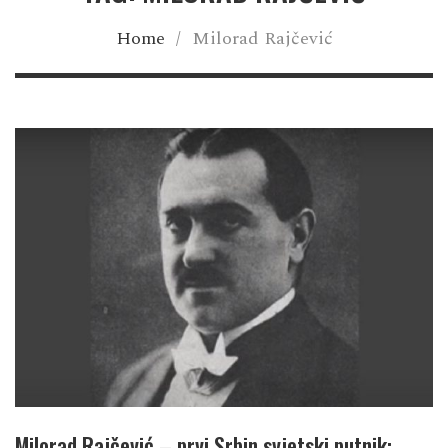
Home
/
Milorad Rajčević
Milorad Rajčević – prvi Srbin svjetski putnik: