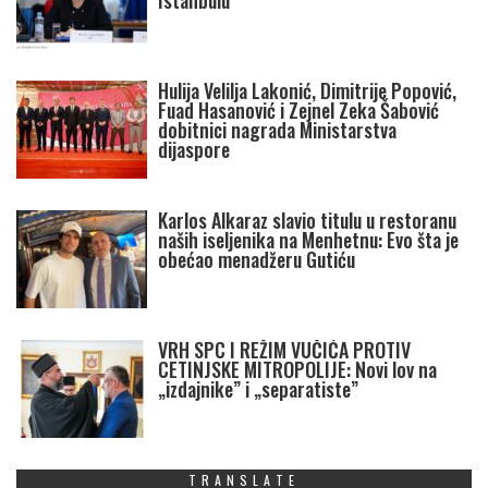
Istanbulu
Hulija Velilja Lakonić, Dimitrije Popović,
Fuad Hasanović i Zejnel Zeka Šabović
dobitnici nagrada Ministarstva
dijaspore
Karlos Alkaraz slavio titulu u restoranu
naših iseljenika na Menhetnu: Evo šta je
obećao menadžeru Gutiću
VRH SPC I REŽIM VUČIĆA PROTIV
CETINJSKE MITROPOLIJE: Novi lov na
„izdajnike” i „separatiste”
TRANSLATE