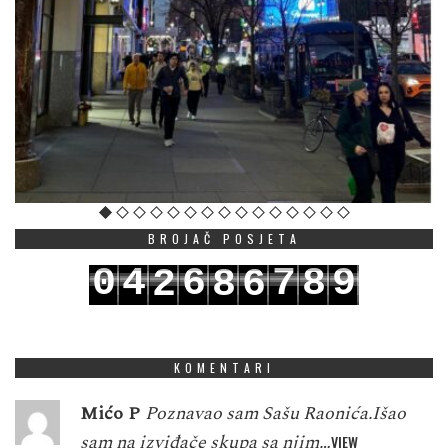
BROJAČ POSJETA
0
4
6
7
8
9
2
8
6
1
5
7
8
9
0
3
9
7
KOMENTARI
Mićo P
Poznavao sam Sašu Raonića.Išao
sam na izviđače skupa sa njim…
VIEW