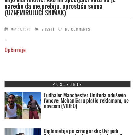
naredio da me prebiju, oprostiću svima
(UZNEMIRUJUĆI SNIMAK)
VIJESTI
NO COMMENTS
MAY 31, 2023
...
Opširnije
POSLEDNJE
Fudbaler Manchester Uniteda oduševio
fanove: Mehaničaru platio reklamom, ne
novcem (VIDEO)
Diplomatija po crnogorski: Uvrijedi