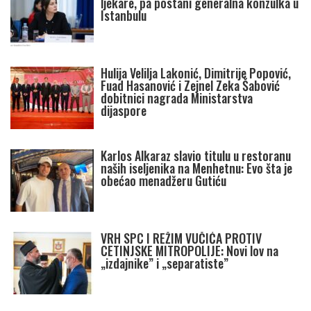
ljekare, pa postani generalna konzulka u
Istanbulu
Hulija Velilja Lakonić, Dimitrije Popović,
Fuad Hasanović i Zejnel Zeka Šabović
dobitnici nagrada Ministarstva
dijaspore
Karlos Alkaraz slavio titulu u restoranu
naših iseljenika na Menhetnu: Evo šta je
obećao menadžeru Gutiću
VRH SPC I REŽIM VUČIĆA PROTIV
CETINJSKE MITROPOLIJE: Novi lov na
„izdajnike” i „separatiste”