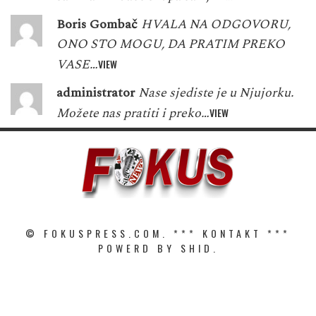
Boris Gombač
HVALA NA ODGOVORU,
ONO STO MOGU, DA PRATIM PREKO
VASE…
VIEW
administrator
Nase sjediste je u Njujorku.
Možete nas pratiti i preko…
VIEW
© FOKUSPRESS.COM. ***
KONTAKT
***
POWERD BY SHID.