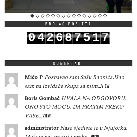
BROJAČ POSJETA
7
0
4
2
6
8
7
5
1
8
1
5
3
7
9
8
6
2
KOMENTARI
Mićo P
Poznavao sam Sašu Raonića.Išao
sam na izviđače skupa sa njim…
VIEW
Boris Gombač
HVALA NA ODGOVORU,
ONO STO MOGU, DA PRATIM PREKO
VASE…
VIEW
administrator
Nase sjediste je u Njujorku.
Možete nas pratiti i preko…
VIEW