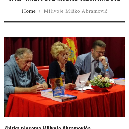
Home
/
Milivoje Miško Abramović
Zbirka pjesama Milivoja Abramovića