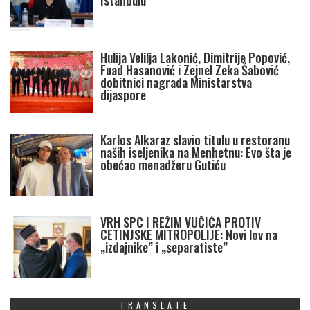
Istanbulu
Hulija Velilja Lakonić, Dimitrije Popović,
Fuad Hasanović i Zejnel Zeka Šabović
dobitnici nagrada Ministarstva
dijaspore
Karlos Alkaraz slavio titulu u restoranu
naših iseljenika na Menhetnu: Evo šta je
obećao menadžeru Gutiću
VRH SPC I REŽIM VUČIĆA PROTIV
CETINJSKE MITROPOLIJE: Novi lov na
„izdajnike” i „separatiste”
TRANSLATE