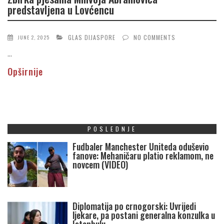
predstavljena u Lovćencu
GLAS DIJASPORE
NO COMMENTS
JUNE 2, 2025
...
Opširnije
POSLEDNJE
Fudbaler Manchester Uniteda oduševio
fanove: Mehaničaru platio reklamom, ne
novcem (VIDEO)
Diplomatija po crnogorski: Uvrijedi
ljekare, pa postani generalna konzulka u