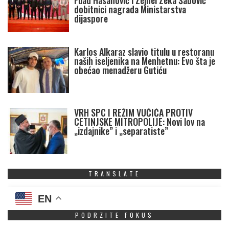
Fuad Hasanović i Zejnel Zeka Šabović
dobitnici nagrada Ministarstva
dijaspore
Karlos Alkaraz slavio titulu u restoranu
naših iseljenika na Menhetnu: Evo šta je
obećao menadžeru Gutiću
VRH SPC I REŽIM VUČIĆA PROTIV
CETINJSKE MITROPOLIJE: Novi lov na
„izdajnike” i „separatiste”
TRANSLATE
EN
PODRZITE FOKUS