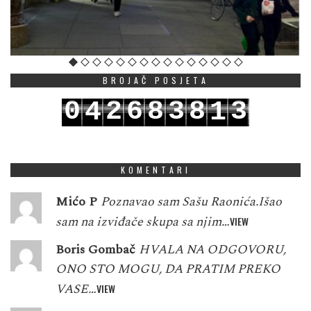
BROJAČ POSJETA
0
2
6
8
3
8
3
4
1
1
3
7
9
4
9
4
5
2
KOMENTARI
Mićo P
Poznavao sam Sašu Raonića.Išao
sam na izviđače skupa sa njim…
VIEW
Boris Gombač
HVALA NA ODGOVORU,
ONO STO MOGU, DA PRATIM PREKO
VASE…
VIEW