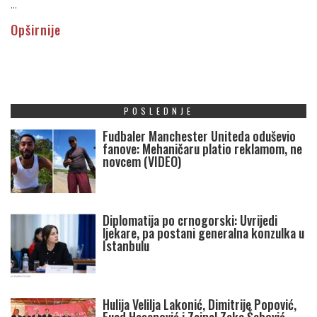
...
Opširnije
POSLEDNJE
Fudbaler Manchester Uniteda oduševio
fanove: Mehaničaru platio reklamom, ne
novcem (VIDEO)
Diplomatija po crnogorski: Uvrijedi
ljekare, pa postani generalna konzulka u
Istanbulu
Hulija Velilja Lakonić, Dimitrije Popović,