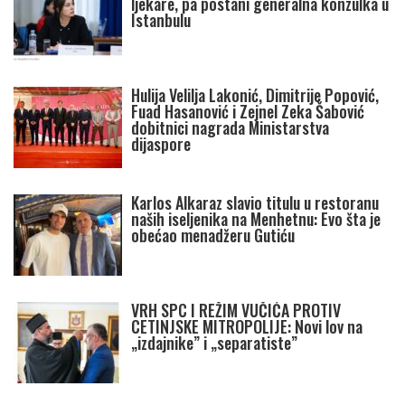
ljekare, pa postani generalna konzulka u
Istanbulu
Hulija Velilja Lakonić, Dimitrije Popović,
Fuad Hasanović i Zejnel Zeka Šabović
dobitnici nagrada Ministarstva
dijaspore
Karlos Alkaraz slavio titulu u restoranu
naših iseljenika na Menhetnu: Evo šta je
obećao menadžeru Gutiću
VRH SPC I REŽIM VUČIĆA PROTIV
CETINJSKE MITROPOLIJE: Novi lov na
„izdajnike” i „separatiste”