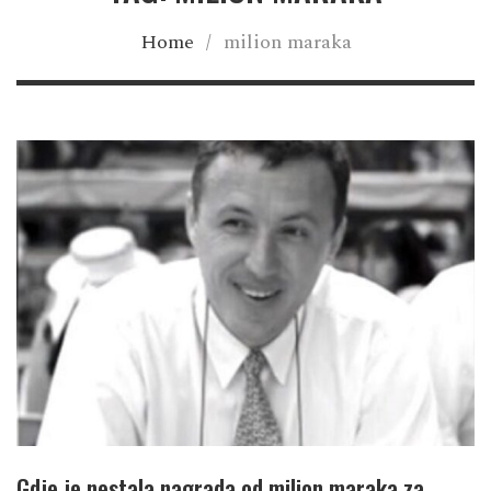
Home
/
milion maraka
Gdje je nestala nagrada od milion maraka za