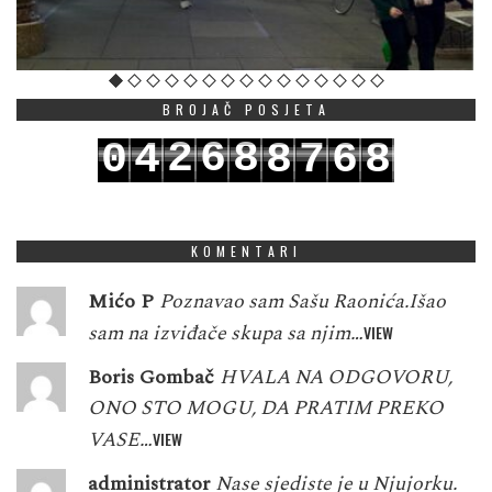
BROJAČ POSJETA
2
6
8
0
4
8
7
6
8
3
7
9
1
5
9
8
7
9
KOMENTARI
Mićo P
Poznavao sam Sašu Raonića.Išao
sam na izviđače skupa sa njim…
VIEW
Boris Gombač
HVALA NA ODGOVORU,
ONO STO MOGU, DA PRATIM PREKO
VASE…
VIEW
administrator
Nase sjediste je u Njujorku.