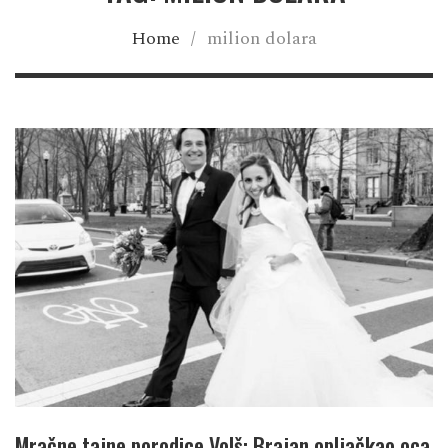
Home
/
milion dolara
Mračne tajne porodice Volš: Brajan opljačkao oca