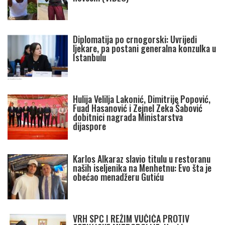
Diplomatija po crnogorski: Uvrijedi
ljekare, pa postani generalna konzulka u
Istanbulu
Hulija Velilja Lakonić, Dimitrije Popović,
Fuad Hasanović i Zejnel Zeka Šabović
dobitnici nagrada Ministarstva
dijaspore
Karlos Alkaraz slavio titulu u restoranu
naših iseljenika na Menhetnu: Evo šta je
obećao menadžeru Gutiću
VRH SPC I REŽIM VUČIĆA PROTIV