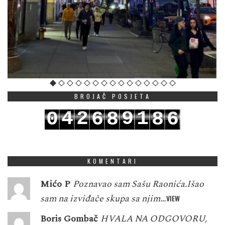
BROJAČ POSJETA
4
2
9
1
0
6
8
8
6
5
3
0
2
1
7
9
9
7
KOMENTARI
Mićo P
Poznavao sam Sašu Raonića.Išao
sam na izviđače skupa sa njim…
VIEW
Boris Gombač
HVALA NA ODGOVORU,