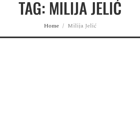
TAG: MILIJA JELIĆ
Home
/
Milija Jelić