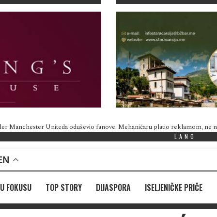
ler Manchester Uniteda oduševio fanove: Mehaničaru platio reklamom, ne
LANG
EN
U FOKUSU
TOP STORY
DIJASPORA
ISELJENIČKE PRIČE