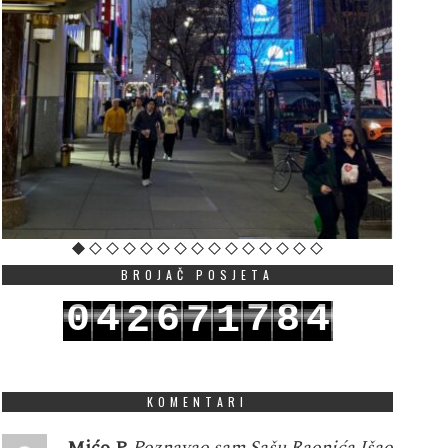
BROJAČ POSJETA
0
4
6
7
8
4
2
7
1
1
5
7
8
9
5
3
8
2
KOMENTARI
Mićo P
Poznavao sam Sašu Raonića.Išao