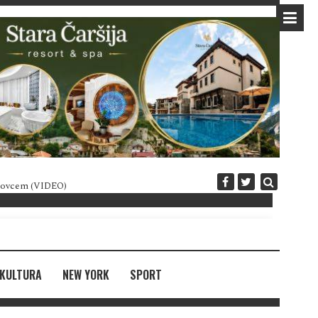
 novcem (VIDEO)
Diplomatija po crnogorski
KULTURA
NEW YORK
SPORT