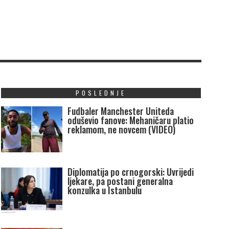
POSLEDNJE
Fudbaler Manchester Uniteda
oduševio fanove: Mehaničaru platio
reklamom, ne novcem (VIDEO)
Diplomatija po crnogorski: Uvrijedi
ljekare, pa postani generalna
konzulka u Istanbulu