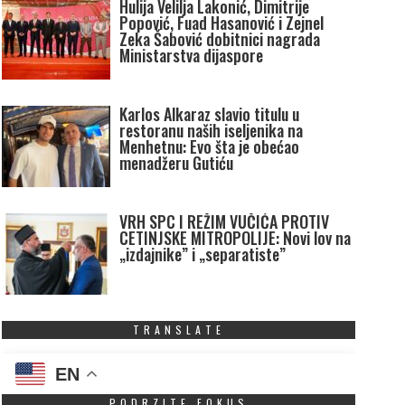
Hulija Velilja Lakonić, Dimitrije
Popović, Fuad Hasanović i Zejnel
Zeka Šabović dobitnici nagrada
Ministarstva dijaspore
Karlos Alkaraz slavio titulu u
restoranu naših iseljenika na
Menhetnu: Evo šta je obećao
menadžeru Gutiću
VRH SPC I REŽIM VUČIĆA PROTIV
CETINJSKE MITROPOLIJE: Novi lov na
„izdajnike” i „separatiste”
TRANSLATE
EN
PODRZITE FOKUS