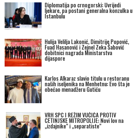
Diplomatija po crnogorski: Uvrijedi
ljekare, pa postani generalna konzulka u
Istanbulu
Hulija Velilja Lakonić, Dimitrije Popović,
Fuad Hasanović i Zejnel Zeka Šabović
dobitnici nagrada Ministarstva
dijaspore
Karlos Alkaraz slavio titulu u restoranu
naših iseljenika na Menhetnu: Evo šta je
obećao menadžeru Gutiću
VRH SPC I REŽIM VUČIĆA PROTIV
CETINJSKE MITROPOLIJE: Novi lov na
„izdajnike” i „separatiste”