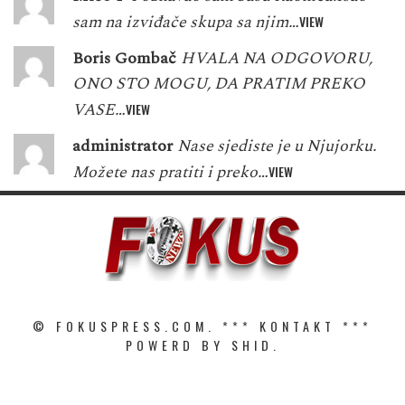
sam na izviđače skupa sa njim…
VIEW
Boris Gombač
HVALA NA ODGOVORU,
ONO STO MOGU, DA PRATIM PREKO
VASE…
VIEW
administrator
Nase sjediste je u Njujorku.
Možete nas pratiti i preko…
VIEW
© FOKUSPRESS.COM. ***
KONTAKT
***
POWERD BY SHID.