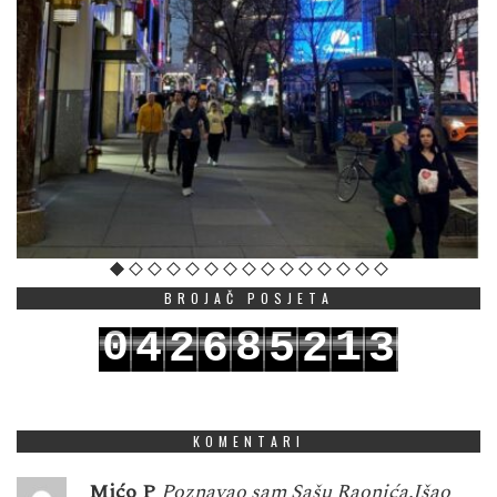
BROJAČ POSJETA
0
8
1
4
2
6
5
2
3
1
9
2
5
3
7
6
3
4
KOMENTARI
Mićo P
Poznavao sam Sašu Raonića.Išao