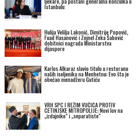
ljekare, pa postani generalna konzulka u
Istanbulu
Hulija Velilja Lakonić, Dimitrije Popović,
Fuad Hasanović i Zejnel Zeka Šabović
dobitnici nagrada Ministarstva
dijaspore
Karlos Alkaraz slavio titulu u restoranu
naših iseljenika na Menhetnu: Evo šta je
obećao menadžeru Gutiću
VRH SPC I REŽIM VUČIĆA PROTIV
CETINJSKE MITROPOLIJE: Novi lov na
„izdajnike” i „separatiste”