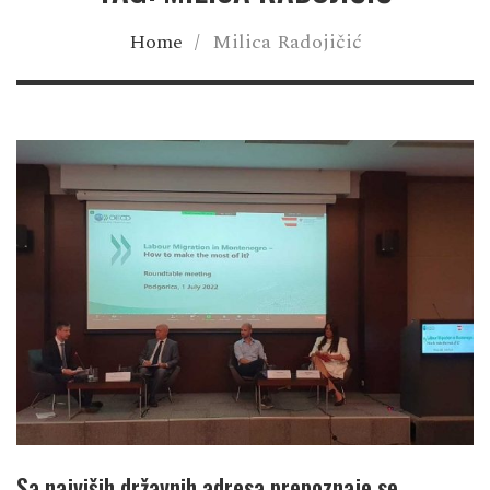
Home
/
Milica Radojičić
Sa najviših državnih adresa prepoznaje se