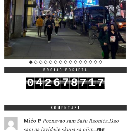
BROJAČ POSJETA
4
6
7
8
1
0
2
7
7
5
7
8
9
2
1
3
8
8
KOMENTARI
Mićo P
Poznavao sam Sašu Raonića.Išao
sam na izviđače skupa sa njim…
VIEW