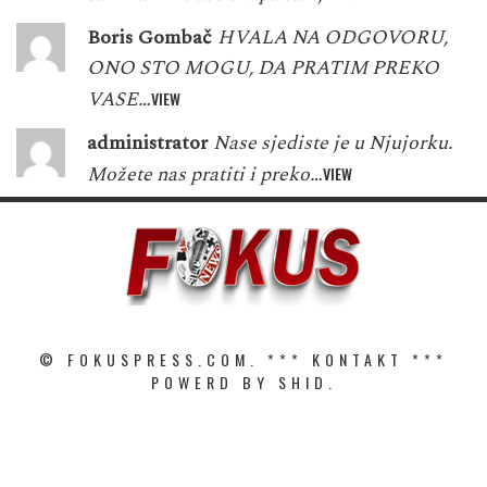
Boris Gombač
HVALA NA ODGOVORU,
ONO STO MOGU, DA PRATIM PREKO
VASE…
VIEW
administrator
Nase sjediste je u Njujorku.
Možete nas pratiti i preko…
VIEW
© FOKUSPRESS.COM. ***
KONTAKT
***
POWERD BY SHID.