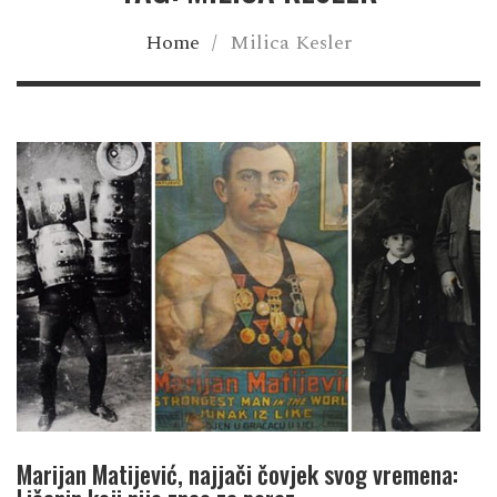
Home
/
Milica Kesler
Marijan Matijević, najjači čovjek svog vremena: