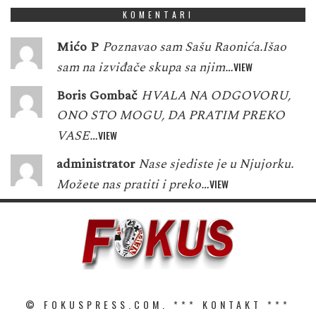
KOMENTARI
Mićo P
Poznavao sam Sašu Raonića.Išao
sam na izviđače skupa sa njim…
VIEW
Boris Gombač
HVALA NA ODGOVORU,
ONO STO MOGU, DA PRATIM PREKO
VASE…
VIEW
administrator
Nase sjediste je u Njujorku.
Možete nas pratiti i preko…
VIEW
© FOKUSPRESS.COM. ***
KONTAKT
***