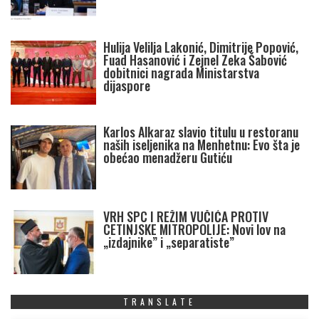
Hulija Velilja Lakonić, Dimitrije Popović,
Fuad Hasanović i Zejnel Zeka Šabović
dobitnici nagrada Ministarstva
dijaspore
Karlos Alkaraz slavio titulu u restoranu
naših iseljenika na Menhetnu: Evo šta je
obećao menadžeru Gutiću
VRH SPC I REŽIM VUČIĆA PROTIV
CETINJSKE MITROPOLIJE: Novi lov na
„izdajnike” i „separatiste”
TRANSLATE