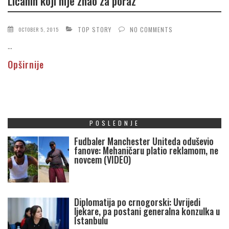
Ličanin koji nije znao za poraz
TOP STORY
NO COMMENTS
OCTOBER 5, 2015
...
Opširnije
POSLEDNJE
Fudbaler Manchester Uniteda oduševio
fanove: Mehaničaru platio reklamom, ne
novcem (VIDEO)
Diplomatija po crnogorski: Uvrijedi
ljekare, pa postani generalna konzulka u
Istanbulu