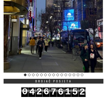
BROJAČ POSJETA
0
2
6
1
4
7
6
5
2
1
3
7
2
5
8
7
6
3